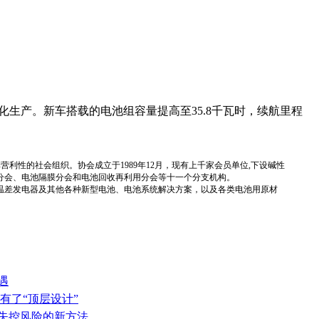
产。新车搭载的电池组容量提高至35.8千瓦时，续航里程
国性、行业性、非营利性的社会组织。协会成立于1989年12月，现有上千家会员单位,下设碱性
分会、电池隔膜分会和电池回收再利用分会等十一个分支机构。
温差发电器及其他各种新型电池、电池系统解决方案，以及各类电池用原材
遇
有了“顶层设计”
热失控风险的新方法