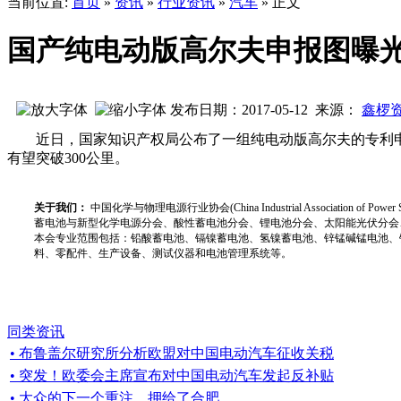
当前位置:
首页
»
资讯
»
行业资讯
»
汽车
» 正文
国产纯电动版高尔夫申报图曝光 
发布日期：2017-05-12 来源：
鑫椤
近日，国家知识产权局公布了一组纯电动版高尔夫的专利申请
有望突破300公里。
关于我们：
中国化学与物理电源行业协会(China Industrial Associat
蓄电池与新型化学电源分会、酸性蓄电池分会、锂电池分会、太阳能光伏分会
本会专业范围包括：铅酸蓄电池、镉镍蓄电池、氢镍蓄电池、锌锰碱锰电池、
料、零配件、生产设备、测试仪器和电池管理系统等。
同类资讯
• 布鲁盖尔研究所分析欧盟对中国电动汽车征收关税
• 突发！欧委会主席宣布对中国电动汽车发起反补贴
• 大众的下一个重注，押给了合肥