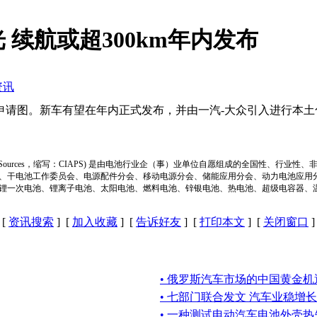
续航或超300km年内发布
资讯
图。新车有望在年内正式发布，并由一汽-大众引入进行本土化生
ion of Power Sources，缩写：CIAPS) 是由电池行业企（事）业单位自愿组成的全
、干电池工作委员会、电源配件分会、移动电源分会、储能应用分会、动力电池应用
锂一次电池、锂离子电池、太阳电池、燃料电池、锌银电池、热电池、超级电容器、
[
资讯搜索
] [
加入收藏
] [
告诉好友
] [
打印本文
] [
关闭窗口
]
• 俄罗斯汽车市场的中国黄金机
• 七部门联合发文 汽车业稳增长
• 一种测试电动汽车电池外壳