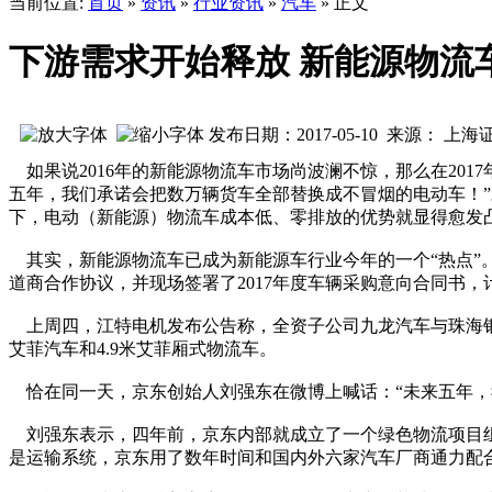
当前位置:
首页
»
资讯
»
行业资讯
»
汽车
» 正文
下游需求开始释放 新能源物流
发布日期：2017-05-10 来源： 上
如果说2016年的新能源物流车市场尚波澜不惊，那么在201
五年，我们承诺会把数万辆货车全部替换成不冒烟的电动车！
下，电动（新能源）物流车成本低、零排放的优势就显得愈发
其实，新能源物流车已成为新能源车行业今年的一个“热点”
道商合作协议，并现场签署了2017年度车辆采购意向合同书，计
上周四，江特电机发布公告称，全资子公司九龙汽车与珠海银隆
艾菲汽车和4.9米艾菲厢式物流车。
恰在同一天，京东创始人刘强东在微博上喊话：“未来五年，
刘强东表示，四年前，京东内部就成立了一个绿色物流项目组
是运输系统，京东用了数年时间和国内外六家汽车厂商通力配