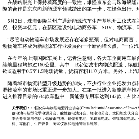
在战略眼光上保持着高度的一致性，难怪京东会与珠海银隆走
隆的合作是京东向新能源车领域踏出的第一步，在绿色出行、
5月3日，珠海银隆兰州广通新能源汽车生产基地开工仪式在
况，投资40亿元，在新区建设纯电动商务车、SUV、物流车、
“尽管电动物流车市场发展还存在诸多瓶颈，但对电商而言，
动物流车将成为新能源车行业发展的一个新的增长点。”一位
在今年的上海国际车展上，记者注意到，各大车企商用车展台上
续航里程均超过160公里。其中，i3定位城市内物流配送，续航
铃i6适用于0.5至1.5吨载货量，货箱容积11立方米。另外
随着城市物流转型升级趋势的加快，不少行业企业把发力点转
源物流车的市场比重正进一步加大。在第一批进入新能源车推荐目
进入推荐目录的634款车型中，新能源专用车达到142款，占比
关于我们：
中国化学与物理电源行业协会(China Industrial Associat
蓄电池与新型化学电源分会、酸性蓄电池分会、锂电池分会、太阳能光伏分会
本会专业范围包括：铅酸蓄电池、镉镍蓄电池、氢镍蓄电池、锌锰碱锰电池、
料、零配件、生产设备、测试仪器和电池管理系统等。