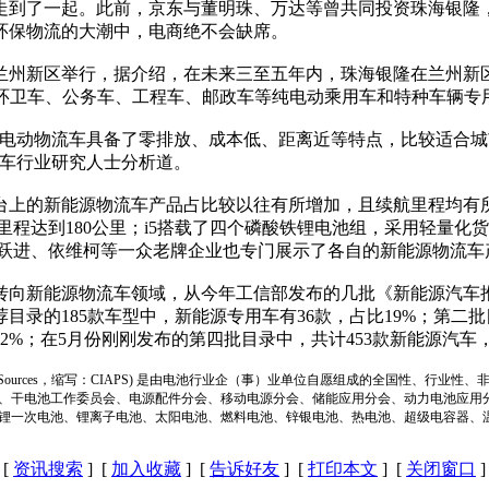
到了一起。此前，京东与董明珠、万达等曾共同投资珠海银隆
环保物流的大潮中，电商绝不会缺席。
兰州新区举行，据介绍，在未来三至五年内，珠海银隆在兰州新
环卫车、公务车、工程车、邮政车等纯电动乘用车和特种车辆专用
电动物流车具备了零排放、成本低、距离近等特点，比较适合城
汽车行业研究人士分析道。
的新能源物流车产品占比较以往有所增加，且续航里程均有所上升
里程达到180公里；i5搭载了四个磷酸铁锂电池组，采用轻量化货
，上汽跃进、依维柯等一众老牌企业也专门展示了各自的新能源物流
向新能源物流车领域，从今年工信部发布的几批《新能源汽车
录的185款车型中，新能源专用车有36款，占比19%；第二批目
22%；在5月份刚刚发布的第四批目录中，共计453款新能源汽车
ion of Power Sources，缩写：CIAPS) 是由电池行业企（事）业单位自愿组成的全
、干电池工作委员会、电源配件分会、移动电源分会、储能应用分会、动力电池应用
锂一次电池、锂离子电池、太阳电池、燃料电池、锌银电池、热电池、超级电容器、
[
资讯搜索
] [
加入收藏
] [
告诉好友
] [
打印本文
] [
关闭窗口
]