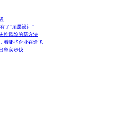
遇
有了“顶层设计”
热失控风险的新方法
表，看哪些企业在造飞
迈出坚实步伐