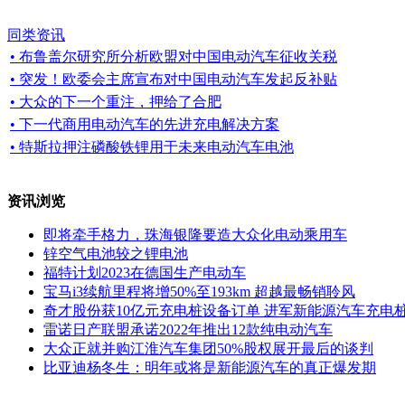
同类资讯
• 布鲁盖尔研究所分析欧盟对中国电动汽车征收关税
• 突发！欧委会主席宣布对中国电动汽车发起反补贴
• 大众的下一个重注，押给了合肥
• 下一代商用电动汽车的先进充电解决方案
• 特斯拉押注磷酸铁锂用于未来电动汽车电池
资讯浏览
即将牵手格力，珠海银隆要造大众化电动乘用车
锌空气电池较之锂电池
福特计划2023在德国生产电动车
宝马i3续航里程将增50%至193km 超越最畅销聆风
奇才股份获10亿元充电桩设备订单 进军新能源汽车充电
雷诺日产联盟承诺2022年推出12款纯电动汽车
大众正就并购江淮汽车集团50%股权展开最后的谈判
比亚迪杨冬生：明年或将是新能源汽车的真正爆发期