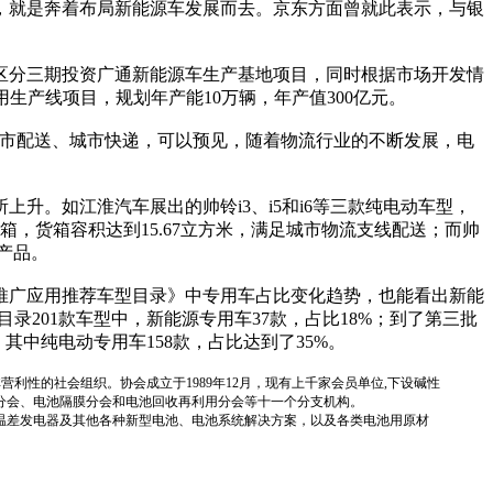
，就是奔着布局新能源车发展而去。京东方面曾就此表示，与银
区分三期投资广通新能源车生产基地项目，同时根据市场开发情
生产线项目，规划年产能10万辆，年产值300亿元。
市配送、城市快递，可以预见，随着物流行业的不断发展，电
。如江淮汽车展出的帅铃i3、i5和i6等三款纯电动车型，
箱，货箱容积达到15.67立方米，满足城市物流支线配送；而帅
车产品。
推广应用推荐车型目录》中专用车占比变化趋势，也能看出新能
录201款车型中，新能源专用车37款，占比18%；到了第三批
，其中纯电动专用车158款，占比达到了35%。
国性、行业性、非营利性的社会组织。协会成立于1989年12月，现有上千家会员单位,下设碱性
分会、电池隔膜分会和电池回收再利用分会等十一个分支机构。
温差发电器及其他各种新型电池、电池系统解决方案，以及各类电池用原材