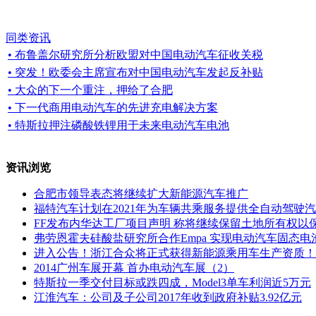
同类资讯
• 布鲁盖尔研究所分析欧盟对中国电动汽车征收关税
• 突发！欧委会主席宣布对中国电动汽车发起反补贴
• 大众的下一个重注，押给了合肥
• 下一代商用电动汽车的先进充电解决方案
• 特斯拉押注磷酸铁锂用于未来电动汽车电池
资讯浏览
合肥市领导表态将继续扩大新能源汽车推广
福特汽车计划在2021年为车辆共乘服务提供全自动驾驶
FF发布内华达工厂项目声明 称将继续保留土地所有权以
弗劳恩霍夫硅酸盐研究所合作Empa 实现电动汽车固态电
进入公告！浙江合众将正式获得新能源乘用车生产资质！
2014广州车展开幕 首办电动汽车展（2）
特斯拉一季交付目标或跌四成，Model3单车利润近5万元
江淮汽车：公司及子公司2017年收到政府补贴3.92亿元