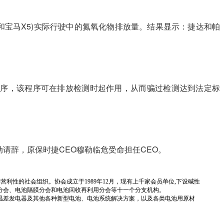
大众帕萨特和宝马X5)实际行驶中的氮氧化物排放量。结果显示：捷达和帕
弊程序，该程序可在排放检测时起作用，从而骗过检测达到法定标
动请辞，原保时捷CEO穆勒临危受命担任CEO。
国性、行业性、非营利性的社会组织。协会成立于1989年12月，现有上千家会员单位,下设碱性
分会、电池隔膜分会和电池回收再利用分会等十一个分支机构。
温差发电器及其他各种新型电池、电池系统解决方案，以及各类电池用原材