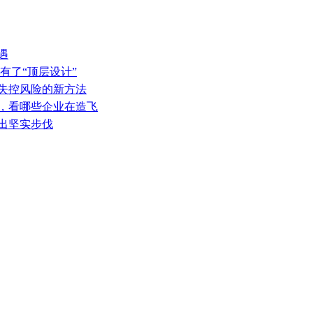
遇
有了“顶层设计”
热失控风险的新方法
表，看哪些企业在造飞
迈出坚实步伐