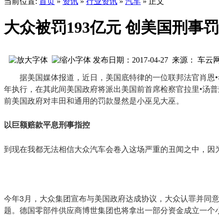
当前位置:
首页
»
资讯
»
行业资讯
»
汽车
» 正文
大众被罚193亿元 创美国刑事
发布日期：2017-04-27 来源： 车
据美国媒体报道，近日，美国底特律的一位联邦法官肖恩•
年执行，在其此间美国政府将派出美国前首席检察官拉里•汤
前美国政府对丰田和通用的罚款显然是小巫见大巫。
以巨额赔款平息刑事指控
到现在我都无法相信大众汽车会卷入这场严重的丑闻之中，因
今年3月，大众集团宣布与美国政府达成协议，大众认罪并同意
题。德国零部件供应商博世集团也将拿出一部分资金成立一个