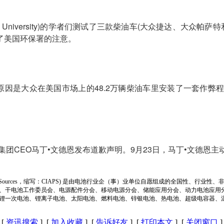
ginia University)的学者们测试了三款柴油车(大众捷达、
了美国环保署的注意。
。原因是大众在美国市场上的48.2万辆柴油车里安装了一套作
集团CEO马丁•文德恩发布道歉声明。9月23日，马丁•文德恩主
ion of Power Sources，缩写：CIAPS) 是由电池行业企（事）业单位自愿组成的全
、干电池工作委员会、电源配件分会、移动电源分会、储能应用分会、动力电池应用
锂一次电池、锂离子电池、太阳电池、燃料电池、锌银电池、热电池、超级电容器、
[
资讯搜索
] [
加入收藏
] [
告诉好友
] [
打印本文
] [
关闭窗口
]