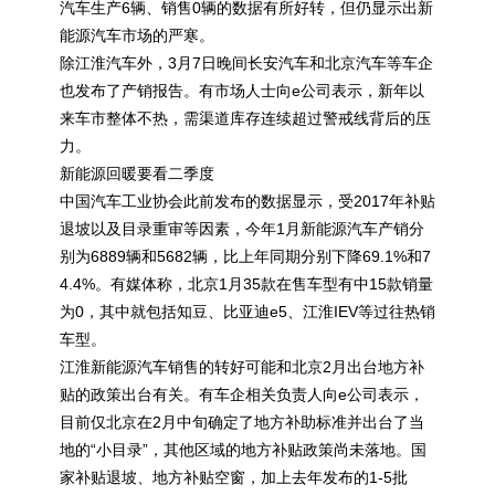
汽车生产6辆、销售0辆的数据有所好转，但仍显示出新
能源汽车市场的严寒。
除江淮汽车外，3月7日晚间长安汽车和北京汽车等车企
也发布了产销报告。有市场人士向e公司表示，新年以
来车市整体不热，需渠道库存连续超过警戒线背后的压
力。
新能源回暖要看二季度
中国汽车工业协会此前发布的数据显示，受2017年补贴
退坡以及目录重审等因素，今年1月新能源汽车产销分
别为6889辆和5682辆，比上年同期分别下降69.1%和7
4.4%。有媒体称，北京1月35款在售车型有中15款销量
为0，其中就包括知豆、比亚迪e5、江淮IEV等过往热销
车型。
江淮新能源汽车销售的转好可能和北京2月出台地方补
贴的政策出台有关。有车企相关负责人向e公司表示，
目前仅北京在2月中旬确定了地方补助标准并出台了当
地的“小目录”，其他区域的地方补贴政策尚未落地。国
家补贴退坡、地方补贴空窗，加上去年发布的1-5批