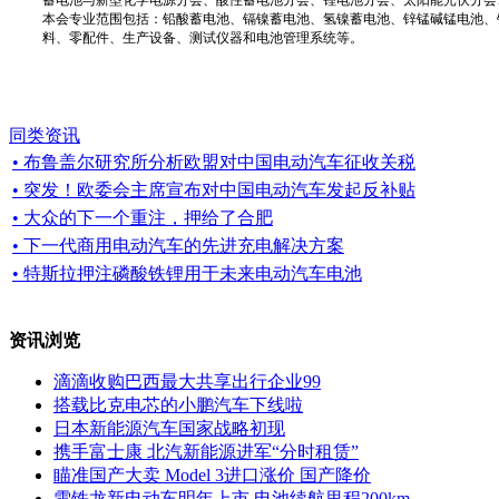
本会专业范围包括：铅酸蓄电池、镉镍蓄电池、氢镍蓄电池、锌锰碱锰电池、
料、零配件、生产设备、测试仪器和电池管理系统等。
同类资讯
• 布鲁盖尔研究所分析欧盟对中国电动汽车征收关税
• 突发！欧委会主席宣布对中国电动汽车发起反补贴
• 大众的下一个重注，押给了合肥
• 下一代商用电动汽车的先进充电解决方案
• 特斯拉押注磷酸铁锂用于未来电动汽车电池
资讯浏览
滴滴收购巴西最大共享出行企业99
搭载比克电芯的小鹏汽车下线啦
日本新能源汽车国家战略初现
携手富士康 北汽新能源进军“分时租赁”
瞄准国产大卖 Model 3进口涨价 国产降价
雪铁龙新电动车明年上市 电池续航里程200km