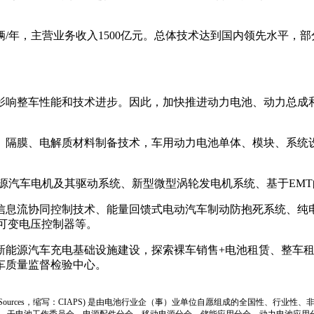
万辆/年，主营业务收入1500亿元。总体技术达到国内领先水平
影响整车性能和技术进步。因此，加快推进动力电池、动力总成
、隔膜、电解质材料制备技术，车用动力电池单体、模块、系统
源汽车电机及其驱动系统、新型微型涡轮发电机系统、基于EM
信息流协同控制技术、能量回馈式电动汽车制动防抱死系统、纯
、可变电压控制器等。
新能源汽车充电基础设施建设，探索裸车销售+电池租赁、整车
车质量监督检验中心。
ion of Power Sources，缩写：CIAPS) 是由电池行业企（事）业单位自愿组成的全
、干电池工作委员会、电源配件分会、移动电源分会、储能应用分会、动力电池应用