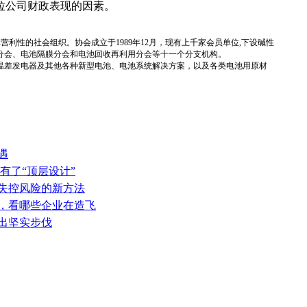
拉公司财政表现的因素。
国性、行业性、非营利性的社会组织。协会成立于1989年12月，现有上千家会员单位,下设碱性
分会、电池隔膜分会和电池回收再利用分会等十一个分支机构。
温差发电器及其他各种新型电池、电池系统解决方案，以及各类电池用原材
遇
有了“顶层设计”
热失控风险的新方法
表，看哪些企业在造飞
迈出坚实步伐