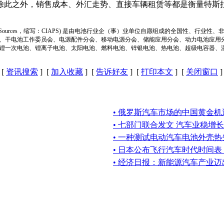
除此之外，销售成本、外汇走势、直接车辆租赁等都是衡量特斯
ion of Power Sources，缩写：CIAPS) 是由电池行业企（事）业单位自愿组成的全
、干电池工作委员会、电源配件分会、移动电源分会、储能应用分会、动力电池应用
锂一次电池、锂离子电池、太阳电池、燃料电池、锌银电池、热电池、超级电容器、
[
资讯搜索
] [
加入收藏
] [
告诉好友
] [
打印本文
] [
关闭窗口
]
• 俄罗斯汽车市场的中国黄金机
• 七部门联合发文 汽车业稳增长
• 一种测试电动汽车电池外壳
• 日本公布飞行汽车时代时间
• 经济日报：新能源汽车产业