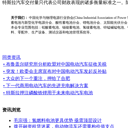
特斯拉汽车交付量只代表公司财政表现的诸多衡量标准之一。
关于我们：
中国化学与物理电源行业协会(China Industrial Associat
蓄电池与新型化学电源分会、酸性蓄电池分会、锂电池分会、太阳能光伏分会
本会专业范围包括：铅酸蓄电池、镉镍蓄电池、氢镍蓄电池、锌锰碱锰电池、
料、零配件、生产设备、测试仪器和电池管理系统等。
同类资讯
• 布鲁盖尔研究所分析欧盟对中国电动汽车征收关税
• 突发！欧委会主席宣布对中国电动汽车发起反补贴
• 大众的下一个重注，押给了合肥
• 下一代商用电动汽车的先进充电解决方案
• 特斯拉押注磷酸铁锂用于未来电动汽车电池
资讯浏览
毛宗强：氢燃料电池更具优势 亟需顶层设计
拨开融资租赁迷雾，电动物流车还需重构价值支点