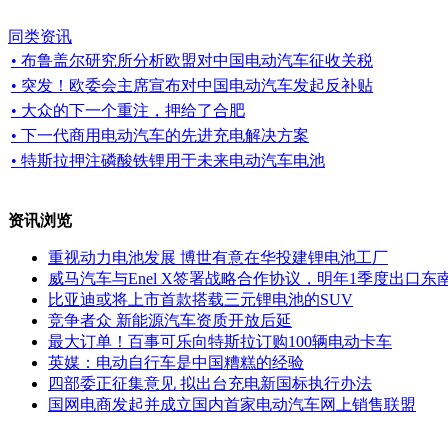
同类资讯
• 布鲁盖尔研究所分析欧盟对中国电动汽车征收关税
• 突发！欧委会主席宣布对中国电动汽车发起反补贴
• 大众的下一个重注，押给了合肥
• 下一代商用电动汽车的先进充电解决方案
• 特斯拉押注磷酸铁锂用于未来电动汽车电池
资讯浏览
重视动力电池发展 博世有意在华投建锂电池工厂
威马汽车与Enel X签署战略合作协议，明年1季度出口东
比亚迪或将上市首款搭载三元锂电池的SUV
竞争者众 新能源汽车资质开放后延
最大订单！百事可乐向特斯拉订购100辆电动卡车
英媒：电动自行车是中国糟糕的经验
四部委正征集意见 拟出台充电新国标执行办法
国网电商发起并成立国内首家电动汽车网上销售联盟