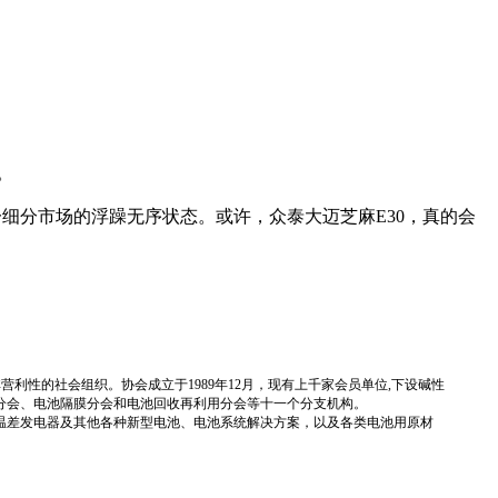
。
细分市场的浮躁无序状态。或许，众泰大迈芝麻E30，真的会
国性、行业性、非营利性的社会组织。协会成立于1989年12月，现有上千家会员单位,下设碱性
分会、电池隔膜分会和电池回收再利用分会等十一个分支机构。
温差发电器及其他各种新型电池、电池系统解决方案，以及各类电池用原材