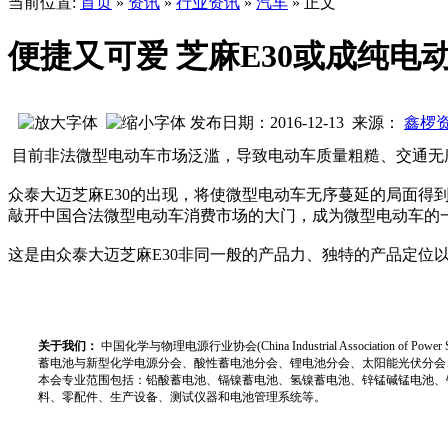
当前位置:
首页
»
资讯
»
行业资讯
»
汽车
» 正文
便捷又可爱 芝麻E30或成纯电
发布日期：2016-12-13 来源：
鑫椤
目前非法微型电动车市场泛滥，导致电动车质量粗糙、交通无
众泰大迈芝麻E30的出现，将使微型电动车无序蔓延的局面得
敲开中国合法微型电动车消费市场的大门，成为微型电动车的
这是由众泰大迈芝麻E30非同一般的产品力、独特的产品定位
关于我们：
中国化学与物理电源行业协会(China Industrial Associat
蓄电池与新型化学电源分会、酸性蓄电池分会、锂电池分会、太阳能光伏分会
本会专业范围包括：铅酸蓄电池、镉镍蓄电池、氢镍蓄电池、锌锰碱锰电池、
料、零配件、生产设备、测试仪器和电池管理系统等。