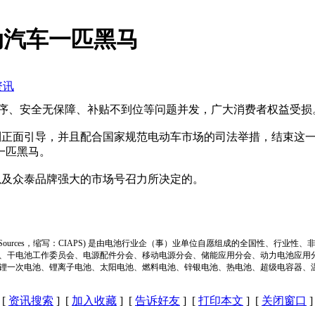
动汽车一匹黑马
资讯
序、安全无保障、补贴不到位等问题并发，广大消费者权益受损
到正面引导，并且配合国家规范电动车市场的司法举措，结束这一
一匹黑马。
以及众泰品牌强大的市场号召力所决定的。
ion of Power Sources，缩写：CIAPS) 是由电池行业企（事）业单位自愿组成的全
、干电池工作委员会、电源配件分会、移动电源分会、储能应用分会、动力电池应用
锂一次电池、锂离子电池、太阳电池、燃料电池、锌银电池、热电池、超级电容器、
[
资讯搜索
] [
加入收藏
] [
告诉好友
] [
打印本文
] [
关闭窗口
]