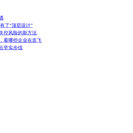
遇
有了“顶层设计”
热失控风险的新方法
表，看哪些企业在造飞
迈出坚实步伐