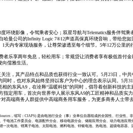
环绕影像，令驾乘者安心；双星导航与Telematics服务伴驾
公司的Infinity Logic 7®12声道高保真环绕音响，带
、1天内专家现场服务，让尊荣渗透至每个细节。5年12万公里
者乐享两年免息，轻松用车；常规贷让消费者享有极低首付金额
驶向儒雅生活。
关注，其产品特点和品质也获得行业一致认可。5月23日，中共
同时，也对东风始终坚持以客户为中心的理念表示认同。5月3
相的东风A9，在诠释“温暖科技”的同时，倡导着创新科技的
方指定用车，首次向世界华人展示东风A9的工匠精神和品质实力，
，针对高端商务人群提供中高端商务用车服务，为更多商务人士带
ion of Power Sources，缩写：CIAPS) 是由电池行业企（事）业单位自愿组成的全
、干电池工作委员会、电源配件分会、移动电源分会、储能应用分会、动力电池应用
锂一次电池、锂离子电池、太阳电池、燃料电池、锌银电池、热电池、超级电容器、