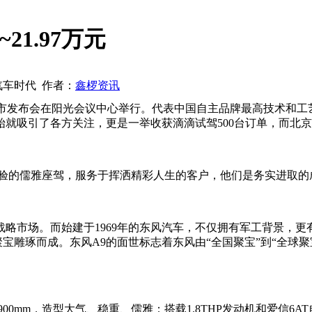
21.97万元
动汽车时代 作者：
鑫椤资讯
上市发布会在阳光会议中心举行。代表中国自主品牌最高技术和工艺水准
就吸引了各方关注，更是一举收获滴滴试驾500台订单，而北京地
体验的儒雅座驾，服务于挥洒精彩人生的客户，他们是务实进取的
市场。而始建于1969年的东风汽车，不仅拥有军工背景，更
聚宝雕琢而成。东风A9的面世标志着东风由“全国聚宝”到“全球
轴距2900mm，造型大气、稳重、儒雅；搭载1.8THP发动机和爱信6