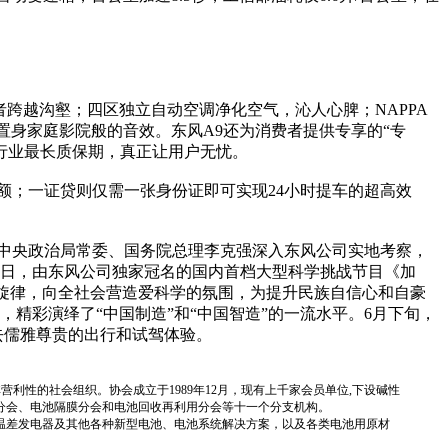
乘者跨越沟壑；四区独立自动空调净化空气，沁人心脾；NAPPA
给您如置身家庭影院般的音效。东风A9还为消费者提供专享的“专
的行业最长质保期，真正让用户无忧。
；一证贷则仅需一张身份证即可实现24小时提车的超高效
中央政治局常委、国务院总理李克强深入东风公司实地考察，
1日，由东风公司独家冠名的国内首档大型科学挑战节目《加
主旋律，向全社会营造爱科学的氛围，为提升民族自信心和自豪
精彩演绎了“中国制造”和“中国智造”的一流水平。6月下旬，
去儒雅尊贵的出行和试驾体验。
国性、行业性、非营利性的社会组织。协会成立于1989年12月，现有上千家会员单位,下设碱性
分会、电池隔膜分会和电池回收再利用分会等十一个分支机构。
温差发电器及其他各种新型电池、电池系统解决方案，以及各类电池用原材