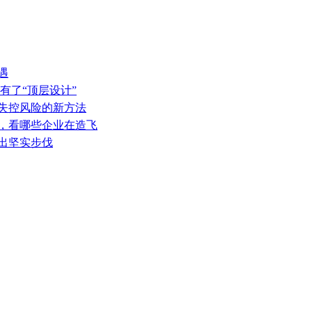
遇
有了“顶层设计”
热失控风险的新方法
表，看哪些企业在造飞
迈出坚实步伐