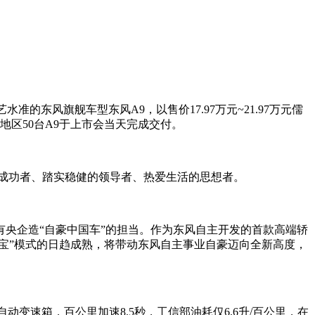
的东风旗舰车型东风A9，以售价17.97万元~21.97万元儒
区50台A9于上市会当天完成交付。
成功者、踏实稳健的领导者、热爱生活的思想者。
有央企造“自豪中国车”的担当。作为东风自主开发的首款高端轿
聚宝”模式的日趋成熟，将带动东风自主事业自豪迈向全新高度，
AT自动变速箱，百公里加速8.5秒，工信部油耗仅6.6升/百公里，在