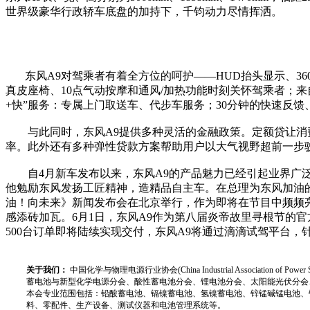
世界级豪华行政轿车底盘的加持下，千钧动力尽情挥洒。
东风A9对驾乘者有着全方位的呵护——HUD抬头显示、360度
真皮座椅、10点气动按摩和通风/加热功能时刻关怀驾乘者；来自哈曼
+快”服务：专属上门取送车、代步车服务；30分钟的快速反馈
与此同时，东风A9提供多种灵活的金融政策。定额贷让消费
率。此外还有多种弹性贷款方案帮助用户以大气视野超前一步
自4月新车发布以来，东风A9的产品魅力已经引起业界广泛
他勉励东风发扬工匠精神，造精品自主车。在总理为东风加油的
油！向未来》新闻发布会在北京举行，作为即将在节目中频频亮
感添砖加瓦。6月1日，东风A9作为第八届炎帝故里寻根节的官
500台订单即将陆续实现交付，东风A9将通过滴滴试驾平台
关于我们：
中国化学与物理电源行业协会(China Industrial Associat
蓄电池与新型化学电源分会、酸性蓄电池分会、锂电池分会、太阳能光伏分会
本会专业范围包括：铅酸蓄电池、镉镍蓄电池、氢镍蓄电池、锌锰碱锰电池、
料、零配件、生产设备、测试仪器和电池管理系统等。