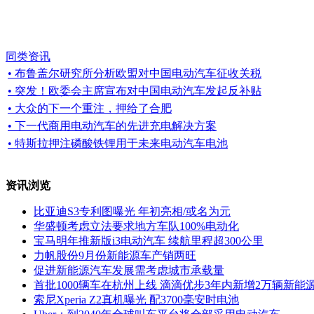
同类资讯
• 布鲁盖尔研究所分析欧盟对中国电动汽车征收关税
• 突发！欧委会主席宣布对中国电动汽车发起反补贴
• 大众的下一个重注，押给了合肥
• 下一代商用电动汽车的先进充电解决方案
• 特斯拉押注磷酸铁锂用于未来电动汽车电池
资讯浏览
比亚迪S3专利图曝光 年初亮相/或名为元
华盛顿考虑立法要求地方车队100%电动化
宝马明年推新版i3电动汽车 续航里程超300公里
力帆股份9月份新能源车产销两旺
促进新能源汽车发展需考虑城市承载量
首批1000辆车在杭州上线 滴滴优步3年内新增2万辆新能
索尼Xperia Z2真机曝光 配3700毫安时电池