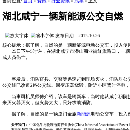
当前位置:
首页
»
资讯
»
行业资讯
»
汽车
» 正文
湖北咸宁一辆新能源公交自燃
发布日期：2015-10-26
核心提示：据了解，自燃的是一辆新能源电动公交车，投入使
25日下午5时许，在湖北咸宁市潜山商业街红旗路口，一辆
成人员伤亡。
事发后，消防官兵、交警等迅速赶到现场灭火，消防对公交车
公交线已改道2路公交线。因变压器烧毁，附近小区暂时停电，
当事司机吴师傅介绍，该车是辆新车，当时他从咸宁职院接了
来灭火器灭火，但火势太大，只好求助消防。
据了解，自燃的是一辆厦门金旅
新能源
电动公交车，投入
关于我们：
中国化学与物理电源行业协会(China Industrial Associat
蓄电池与新型化学电源分会、酸性蓄电池分会、锂电池分会、太阳能光伏分会