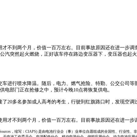
用才不到两个月，价值一百万左右。目前事故原因还在进一步调
公汽突然起火燃烧，正好该车停在路边变压器下，变压器也起火
进行喷水降温。随后，电力、燃气抢险、特勤、公交公司等部
供电部门正在抢修之中，预计今晚10点将恢复供电。
20多名参加成人高考的考生，行驶到红旗路口时，发现空调
使用才不到两个月，价值一百万左右。目前事故原因还在进一步
ion of Power Sources，缩写：CIAPS) 是由电池行业企（事）业单位自愿组成的全
、干电池工作委员会、电源配件分会、移动电源分会、储能应用分会、动力电池应用