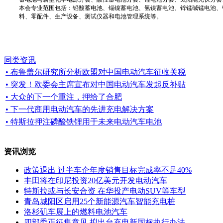
本会专业范围包括：铅酸蓄电池、镉镍蓄电池、氢镍蓄电池、锌锰碱锰电池、
料、零配件、生产设备、测试仪器和电池管理系统等。
同类资讯
• 布鲁盖尔研究所分析欧盟对中国电动汽车征收关税
• 突发！欧委会主席宣布对中国电动汽车发起反补贴
• 大众的下一个重注，押给了合肥
• 下一代商用电动汽车的先进充电解决方案
• 特斯拉押注磷酸铁锂用于未来电动汽车电池
资讯浏览
政策退出 过半车企年度销售目标完成率不足40%
丰田将在印尼投资20亿美元开发电动汽车
特斯拉或与长安合资 在华投产电动SUV等车型
青岛城阳区启用25个新能源汽车智能充电桩
洛杉矶车展上的燃料电池汽车
四部委正征集意见 拟出台充电新国标执行办法