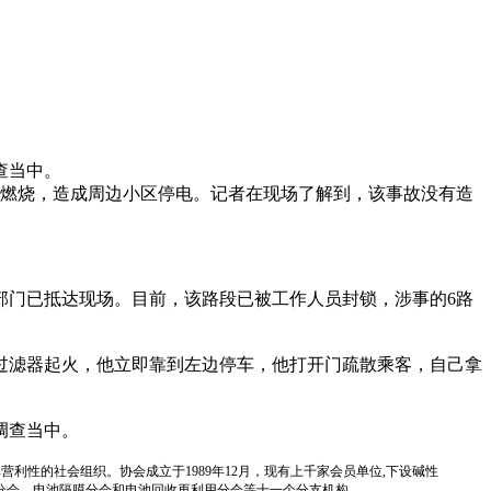
查当中。
燃烧，造成周边小区停电。记者在现场了解到，该事故没有造
门已抵达现场。目前，该路段已被工作人员封锁，涉事的6路
过滤器起火，他立即靠到左边停车，他打开门疏散乘客，自己拿
调查当中。
国性、行业性、非营利性的社会组织。协会成立于1989年12月，现有上千家会员单位,下设碱性
分会、电池隔膜分会和电池回收再利用分会等十一个分支机构。