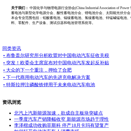
关于我们：
中国化学与物理电源行业协会(China Industrial Associat
蓄电池与新型化学电源分会、酸性蓄电池分会、锂电池分会、太阳能光伏分会
本会专业范围包括：铅酸蓄电池、镉镍蓄电池、氢镍蓄电池、锌锰碱锰电池、
料、零配件、生产设备、测试仪器和电池管理系统等。
同类资讯
• 布鲁盖尔研究所分析欧盟对中国电动汽车征收关税
• 突发！欧委会主席宣布对中国电动汽车发起反补贴
• 大众的下一个重注，押给了合肥
• 下一代商用电动汽车的先进充电解决方案
• 特斯拉押注磷酸铁锂用于未来电动汽车电池
资讯浏览
北汽上汽新能源加速，欲成自主板块突破点
一季度汽车产销降幅收窄 新能源市场趋于理性
李泽楷成功收购菲斯科 停产18月卡玛有望复产