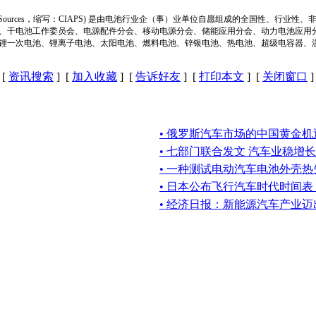
ion of Power Sources，缩写：CIAPS) 是由电池行业企（事）业单位自愿组成的全
、干电池工作委员会、电源配件分会、移动电源分会、储能应用分会、动力电池应用
锂一次电池、锂离子电池、太阳电池、燃料电池、锌银电池、热电池、超级电容器、
[
资讯搜索
] [
加入收藏
] [
告诉好友
] [
打印本文
] [
关闭窗口
]
• 俄罗斯汽车市场的中国黄金机
• 七部门联合发文 汽车业稳增长
• 一种测试电动汽车电池外壳
• 日本公布飞行汽车时代时间
• 经济日报：新能源汽车产业