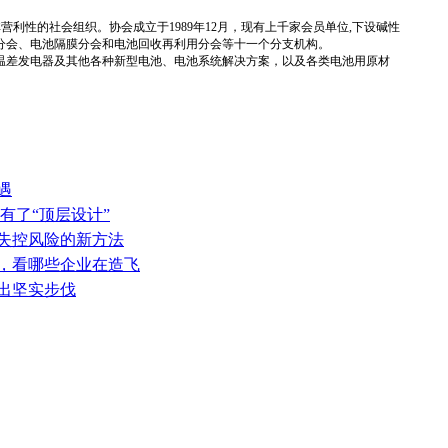
国性、行业性、非营利性的社会组织。协会成立于1989年12月，现有上千家会员单位,下设碱性
分会、电池隔膜分会和电池回收再利用分会等十一个分支机构。
温差发电器及其他各种新型电池、电池系统解决方案，以及各类电池用原材
遇
有了“顶层设计”
热失控风险的新方法
表，看哪些企业在造飞
迈出坚实步伐