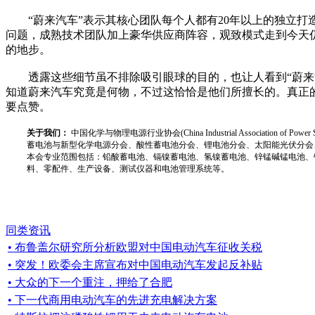
“蔚来汽车”表示其核心团队每个人都有20年以上的独立打
问题，成熟技术团队加上豪华供应商阵容，观致模式走到今天仍
的地步。
透露这些细节虽不排除吸引眼球的目的，也让人看到“蔚来汽
知道蔚来汽车究竟是何物，不过这恰恰是他们所擅长的。真正的
要点赞。
关于我们：
中国化学与物理电源行业协会(China Industrial Associat
蓄电池与新型化学电源分会、酸性蓄电池分会、锂电池分会、太阳能光伏分会
本会专业范围包括：铅酸蓄电池、镉镍蓄电池、氢镍蓄电池、锌锰碱锰电池、
料、零配件、生产设备、测试仪器和电池管理系统等。
同类资讯
• 布鲁盖尔研究所分析欧盟对中国电动汽车征收关税
• 突发！欧委会主席宣布对中国电动汽车发起反补贴
• 大众的下一个重注，押给了合肥
• 下一代商用电动汽车的先进充电解决方案