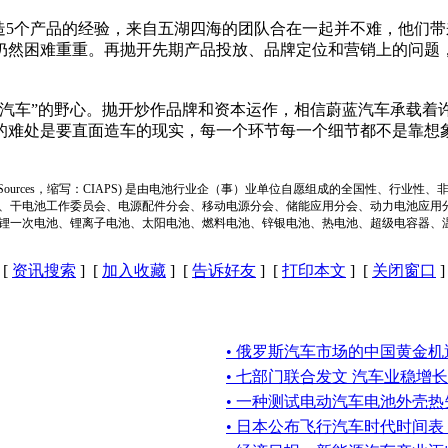
造5个产品的经验，来自五湖四海的团队合在一起并不难，他们
然困难重重。再抛开先期产品投放、品牌定位和营销上的问题，
车”的野心。抛开炒作品牌和资本运作，相信蔚蓝汽车承载着许
难处是要直面造车的现实，每一个环节每一个细节都不是靠想象
ion of Power Sources，缩写：CIAPS) 是由电池行业企（事）业单位自愿组成的全
、干电池工作委员会、电源配件分会、移动电源分会、储能应用分会、动力电池应用
锂一次电池、锂离子电池、太阳电池、燃料电池、锌银电池、热电池、超级电容器、
[
资讯搜索
] [
加入收藏
] [
告诉好友
] [
打印本文
] [
关闭窗口
]
• 俄罗斯汽车市场的中国黄金机
• 七部门联合发文 汽车业稳增长
• 一种测试电动汽车电池外壳
• 日本公布飞行汽车时代时间