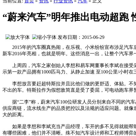
当前位置:
首页
»
资讯
»
行业资讯
»
汽车
» 正文
“蔚来汽车”明年推出电动超跑 
发布日期：2015-06-29
2015年的汽车圈真热闹，在乐视、小米纷纷宣布涉足汽车后
新车2016年亮相，也就是明年。这些消息一出，让整个汽车
上周四，汽车之家创始人李想和易车网董事长李斌在接受采访
示第一款产品拥有1000匹马力、从静止加速 至100公里/小时在三
李想放言要赶超特斯拉并且比他们做的更舒适、体贴。不知道
不出的车。特斯拉作为假想敌简直是受了委屈，可电动跑车界暂
据“二李”称，蔚来汽车100位研发人员分别来自不同的汽
供应商链，流水线生产的品质把控以及法规的适应问题。就像
大的距离。
如果是李想和李斌充当产品经理，车开的多不见得就能帮助企
有哪些困难，他们并不清晰。殊不知汽车设计师和工程师博弈