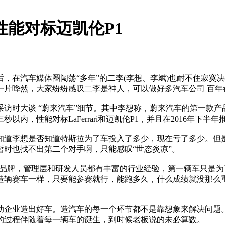
性能对标迈凯伦P1
，在汽车媒体圈闯荡“多年”的二李(李想、李斌)也耐不住寂寞
界一片哗然，大家纷纷感叹二李是神人，可以做好多汽车公司 百
时大谈 “蔚来汽车”细节。其中李想称，蔚来汽车的第一款产
秒以内，性能对标LaFerrari和迈凯伦P1，并且在2016年下半年
李想是否知道特斯拉为了车投入了多少，现在亏了多少。但是
时也找不出第二个对手啊，只能感叹“世态炎凉”。
车品牌，管理层和研发人员都有丰富的行业经验，第一辆车只是为
造辆赛车一样，只要能参赛就行，能跑多久，什么成绩就没那么
业造出好车。造汽车的每一个环节都不是靠想象来解决问题。
的过程伴随着每一辆车的诞生，到时候老板说的未必算数。