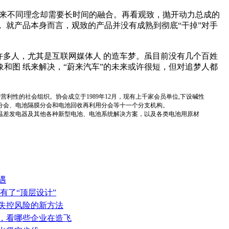
带来不同理念却需要长时间的融合。再看观致，抛开动力总成的
 就产品本身而言，观致的产品并没有成熟到彻底“干掉”对手
多人，尤其是互联网媒体人 的造车梦。虽目前没有几个百姓
和图 纸来解决，“蔚来汽车”的未来或许很短，但对追梦人都
国性、行业性、非营利性的社会组织。协会成立于1989年12月，现有上千家会员单位,下设碱性
分会、电池隔膜分会和电池回收再利用分会等十一个分支机构。
温差发电器及其他各种新型电池、电池系统解决方案，以及各类电池用原材
遇
有了“顶层设计”
热失控风险的新方法
表，看哪些企业在造飞