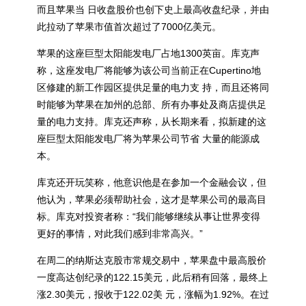
而且苹果当 日收盘股价也创下史上最高收盘纪录，并由
此拉动了苹果市值首次超过了7000亿美元。
苹果的这座巨型太阳能发电厂占地1300英亩。库克声
称，这座发电厂将能够为该公司当前正在Cupertino地
区修建的新工作园区提供足量的电力支 持，而且还将同
时能够为苹果在加州的总部、所有办事处及商店提供足
量的电力支持。库克还声称，从长期来看，拟新建的这
座巨型太阳能发电厂将为苹果公司节省 大量的能源成
本。
库克还开玩笑称，他意识他是在参加一个金融会议，但
他认为，苹果必须帮助社会，这才是
苹果
公司的最高目
标。库克对投资者称：“我们能够继续从事让世界变得
更好的事情，对此我们感到非常高兴。”
在周二的纳斯达克股市常规交易中，苹果盘中最高股价
一度高达创纪录的122.15美元，此后稍有回落，最终上
涨2.30美元，报收于122.02美 元，涨幅为1.92%。在过