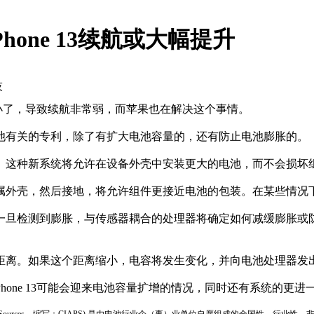
one 13续航或大幅提升
技
太小了，导致续航非常弱，而苹果也在解决这个事情。
池有关的专利，除了有扩大电池容量的，还有防止电池膨胀的。
。这种新系统将允许在设备外壳中安装更大的电池，而不会损坏
属外壳，然后接地，将允许组件更接近电池的包装。在某些情况
一旦检测到膨胀，与传感器耦合的处理器将确定如何减缓膨胀或
距离。如果这个距离缩小，电容将发生变化，并向电池处理器发
Phone 13可能会迎来电池容量扩增的情况，同时还有系统的更进
ion of Power Sources，缩写：CIAPS) 是由电池行业企（事）业单位自愿组成的全