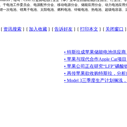
、干电池工作委员会、电源配件分会、移动电源分会、储能应用分会、动力电池应用
锂一次电池、锂离子电池、太阳电池、燃料电池、锌银电池、热电池、超级电容器、
[
资讯搜索
] [
加入收藏
] [
告诉好友
] [
打印本文
] [
关闭窗口
]
• 特斯拉成苹果储能电池供应商
• 苹果与现代合作Apple Car项目
• 苹果公司正在研究“LFP”磷
• 再传苹果欲收购特斯拉，分析
• Model 3三季度生产计划搁