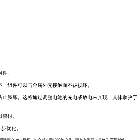
组件。
下，组件可以与金属外壳接触而不被损坏。
防止膨胀。这将通过调整电池的充电或放电来实现，具体取决于
出警报。
一步优化。
国性、行业性、非营利性的社会组织。协会成立于1989年12月，现有上千家会员单位,下设碱性