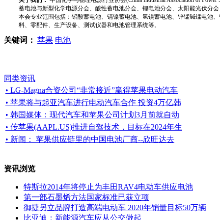
蓄电池与新型化学电源分会、酸性蓄电池分会、锂电池分会、太阳能光伏分会
本会专业范围包括：铅酸蓄电池、镉镍蓄电池、氢镍蓄电池、锌锰碱锰电池、
料、零配件、生产设备、测试仪器和电池管理系统等。
关键词：
苹果
电池
同类资讯
• LG-Magna合资公司“非常接近”赢得苹果电动汽车
• 苹果将与起亚汽车进行电动汽车合作 投资4万亿韩
• 韩国媒体：现代汽车和苹果公司计划3月前就自动
• 传苹果(AAPL.US)推进自驾技术，目标在2024年生
• 新闻： 苹果供应链里的中国电池厂商--欣旺达去
资讯浏览
特斯拉2014年将停止为丰田RAV4电动车供应电池
第一部石墨烯方法国家标准已获立项
御捷另立品牌打造高端电动车 2020年销量目标50万辆
比亚迪：新能源汽车应从公交做起