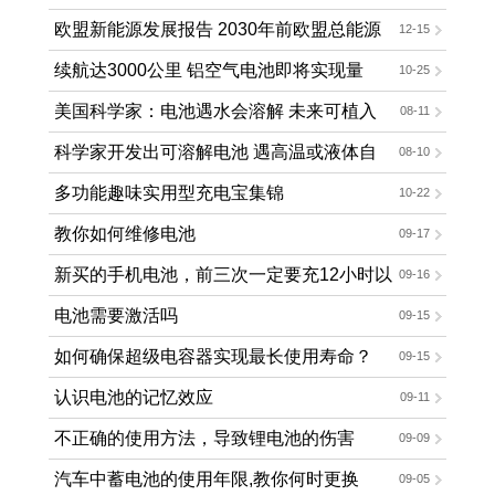
回市场
欧盟新能源发展报告 2030年前欧盟总能源
12-15
使用量减少30%
续航达3000公里 铝空气电池即将实现量
10-25
产？
美国科学家：电池遇水会溶解 未来可植入
08-11
人体
科学家开发出可溶解电池 遇高温或液体自
08-10
行销毁
多功能趣味实用型充电宝集锦
10-22
教你如何维修电池
09-17
新买的手机电池，前三次一定要充12小时以
09-16
上吗?
电池需要激活吗
09-15
如何确保超级电容器实现最长使用寿命？
09-15
认识电池的记忆效应
09-11
不正确的使用方法，导致锂电池的伤害
09-09
汽车中蓄电池的使用年限,教你何时更换
09-05