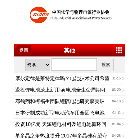
其他
返回
摩尔定律是莱特定律吗？电池技术公司希望
11-15
如此
退役锂电池派上新用场 电池全生命周期可
03-20
溯源
邓鹤翔和柯福生团队锂硫电池研究获突破
04-10
日本研制成功新型电动汽车用全固态电池
01-11
资源丰富安全环保
投资10亿元 天源锂电材料及锂电池循环回
01-04
收项目落户广西钦州港
单多晶之争热度提升 2017年多晶硅有望夺
04-26