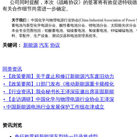
公司同时提醒，本次《战略协议》的签署将有效促进特锐德在
有关合作细节尚需进一步确定。
关于我们：
中国化学与物理电源行业协会(China Industrial Associat
蓄电池与新型化学电源分会、酸性蓄电池分会、锂电池分会、太阳能光伏分会
本会专业范围包括：铅酸蓄电池、镉镍蓄电池、氢镍蓄电池、锌锰碱锰电池、
料、零配件、生产设备、测试仪器和电池管理系统等。
关键词：
新能源
汽车
协议
同类资讯
• 【政策要闻】关于废止和修订新能源汽车废旧动力
• 【政策要闻】11部门发布《推动新能源重卡规模化
• 【行业资讯】我会秘书长王泽深应邀出席蓝固新能
• 【走访调研】中国化学与物理电源行业协会王泽深
• 中国新能源电池行业发展保护工作组在津成立
资讯浏览
免征购置税新能源车型统一目录将成型