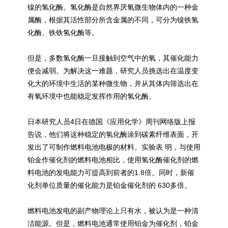
镍的氢化酶。氢化酶是自然界厌氧微生物体内的一种金
属酶，根据其活性部分所含金属的不同，可分为镍铁氢
化酶、铁铁氢化酶等。
但是，多数氢化酶一旦接触到空气中的氧，其催化能力
便会减弱。为解决这一难题，研究人员挑选出在温度变
化大的环境中生活的某种微生物，并从其体内筛选出在
有氧环境中也能稳定发挥作用的氢化酶。
日本研究人员4日在德国《应用化学》周刊网络版上报
告说，他们将这种稳定的氢化酶涂到碳素纤维表面，开
发出了可制作燃料
电池
电极的材料。实验表 明，与使用
铂金作催化剂的燃料
电池
相比，使用氢化酶催化剂的燃
料
电池
的发电能力可提高到前者的1.8倍。同时，新催
化剂单位质量的催化能力是铂金催化剂的 630多倍。
燃料
电池
发电的副产物理论上只有水，被认为是一种清
洁能源。但是，燃料
电池
通常使用铂金为催化剂，铂金