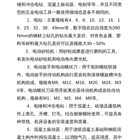
锤和冲击电钻、混凝土振动器、电刨等等，并且不同类
型的五金电动工具一般使用领域也是各不相同的。
1、电钻：主要规格有4、6、8、10、13、16、1
9、23、32、38、49mm等，数字指在抗拉强度为390
N/mm的钢材上钻孔的钻头最大直径。对有色金属、塑
料等材料最大钻孔直径可比原规格大30～50%.
2、电动砂轮机：用砂轮或磨盘进行磨削的工具。
有直向电动砂轮机和电动角向磨光机。
3、电动扳手和电动螺丝刀：用于装卸螺纹联接
件。电动扳手的传动机构由行星齿轮和滚珠螺旋槽冲击
机构组成。规格有M8、M12、M16、M20、M24、M3
0等。电动螺丝刀采用牙嵌离合器传动机构或齿轮传动
机构，规格有M1、M2、M3、M4、M6等。
4、电锤和冲击电钻：用于混凝土、砖墙及建筑构
件上凿孔、开槽、打毛。结合膨胀螺栓使用，可提高各
种管线、机床设备的安装速度和质量。
5、混凝土振动器：用于浇筑混凝土基础和钢筋混
凝土构件时捣实混凝土，以消除气孔，提高强度。其中