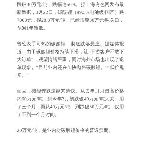
跌破30万元/吨，跌幅达50%。据上海有色网发布最
新数据，3月22日，碳酸锂（99.5%电池级/国产）跌
7000元，报28.8万元/吨，已经击穿30万元/吨关口，
创逾1年新低。
曾经炙手可热的碳酸锂，彻底跌落悬崖。据媒体报
道，由于碳酸锂价格持续下滑，让“下游客户不敢下
大订单”，观望情绪严重，同时海外市场也出现了退
单现象。“目前业内还在加快抛售碳酸锂。”“低价甩
卖。”
而且，碳酸锂跌速越来越快。从去年11月最高价格
约60万元/吨，到今年3月初跌破40万元/吨大关，用
了三个月；而从40万元/吨，到跌破30万元/吨，仅用
了不到一个月时间。
20万元/吨，是业内对碳酸锂价格的普遍预期。