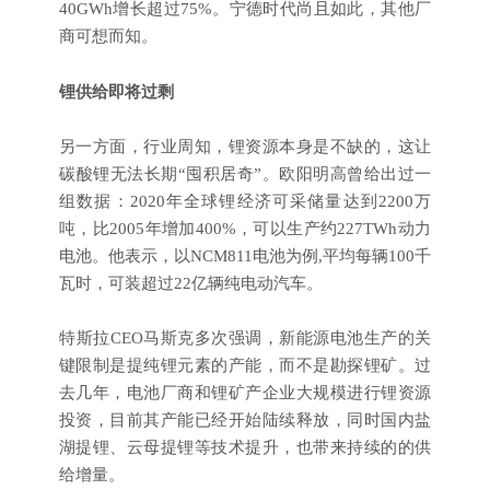
40GWh增长超过75%。宁德时代尚且如此，其他厂
商可想而知。
锂供给即将过剩
另一方面，行业周知，锂资源本身是不缺的，这让
碳酸锂无法长期“囤积居奇”。欧阳明高曾给出过一
组数据：2020年全球锂经济可采储量达到2200万
吨，比2005年增加400%，可以生产约227TWh动力
电池。他表示，以NCM811电池为例,平均每辆100千
瓦时，可装超过22亿辆纯电动汽车。
特斯拉CEO马斯克多次强调，新能源电池生产的关
键限制是提纯锂元素的产能，而不是勘探锂矿。过
去几年，电池厂商和锂矿产企业大规模进行锂资源
投资，目前其产能已经开始陆续释放，同时国内盐
湖提锂、云母提锂等技术提升，也带来持续的的供
给增量。