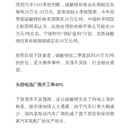
理想汽车CEO李想判断，碳酸锂价格会长期稳定在
每吨20万元-30万元。蔚来创始人李斌预测，今年四
季度碳酸锂价格有望降至20万元/吨。中国科学院院
士欧阳明高认为，比较合理的价格平衡点可能在20
万元/吨左右。宁德时代“锂矿返利”计划，也将碳酸
锂结算价格狠狠锁定在20万元/吨。
按照目前下跌速度，碳酸锂在二季度跌到20万元/吨
的价位，是大概率事件。买涨不买跌，行业都在观
望。
头部电池厂商开工率40%
下游需求不及预期，这让碳酸锂失去了持续上涨的
根基。据市场知情人士透露，由于汽车订单大幅减
少，国内某电动汽车厂商削减了旗下西安和深圳两
家汽车装配厂的生产班次。