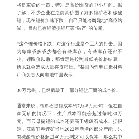
将是重磅的一击，特别是高价囤货的中小厂商。据
了解，不少企业在之前高价囤了好多锂矿石和碳酸
锂，现在锂价加速下跌，自己只能冷飕飕地“高位站
岗”。目前已有锂渣提锂厂家“破产”的传闻。
“这个锂价格下跌，对这个行业是个巨大的打击。因
为每家或多或少都会有些库存，有些库存还都不
小。锂跌价以后，那肯定是按照最低的价格结算，
所以就会造成大量存货积压。”某国内锂电正极材料
厂商负责人向电池中国表示。
30万元/吨，已经戳破了一部分锂盐厂商的成本价。
通常来说，锂辉石提锂成本约7万-8万元/吨，但在自
家无矿的情况下，生产成本可能会超过每吨30万
元。而云母提锂的成本还要高于锂辉石成本。据报
道，江西宜春锂矿当地2022年新增的部分产能，只
有碳酸锂价格超过40万元/吨才可以保本；那么其中