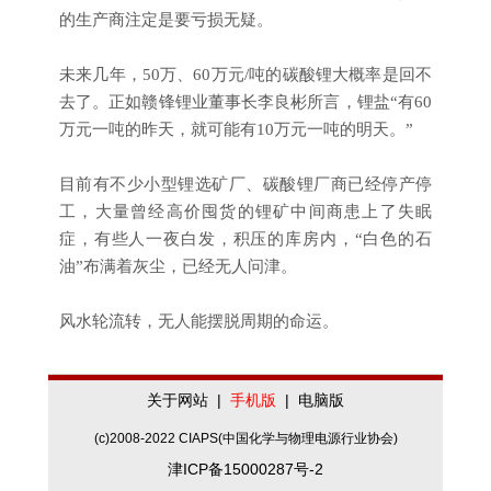
的生产商注定是要亏损无疑。
未来几年，50万、60万元/吨的碳酸锂大概率是回不
去了。正如赣锋锂业董事长李良彬所言，锂盐“有60
万元一吨的昨天，就可能有10万元一吨的明天。”
目前有不少小型锂选矿厂、碳酸锂厂商已经停产停
工，大量曾经高价囤货的锂矿中间商患上了失眠
症，有些人一夜白发，积压的库房内，“白色的石
油”布满着灰尘，已经无人问津。
风水轮流转，无人能摆脱周期的命运。
关于网站
|
手机版
|
电脑版
(c)2008-2022 CIAPS(中国化学与物理电源行业协会)
津ICP备15000287号-2