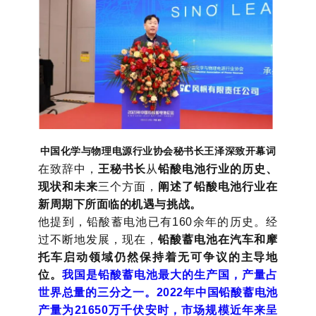
中国化学与物理电源行业协会秘书长王泽深致开幕词
在致辞中，
王秘书长
从
铅酸电池行业的历史、
现状和未来
三个方面，
阐述了铅酸电池行业在
新周期下所面临的机遇与挑
战。
他提到，铅酸蓄电池已有160余年的历史。经
过不断地发展，现在，
铅酸蓄电池在汽车和摩
托车启动领域仍然保持着无可争议的主导地
位。
我国是铅酸蓄电池最大的生产国，产量占
世界总量的三分之一。2022年中国铅酸蓄电池
产量为21650万千伏安时，市场规模近年来呈