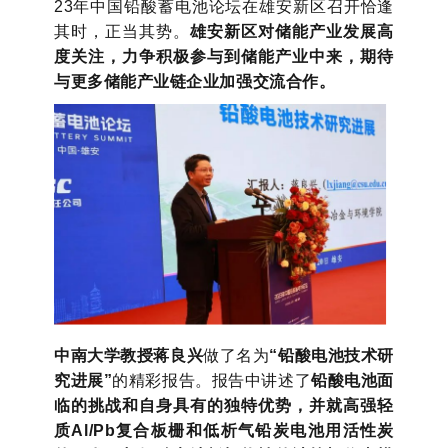
23年中国铅酸蓄电池论坛在雄安新区召开恰逢
其时，正当其势。
雄安新区对储能产业发展高
度关注，力争积极参与到储能产业中来，期待
与更多储能产业链企业加强交流合作。
中南大学教授蒋良兴
做了名为
“铅酸电池技术研
究进展”
的精彩报告。报告中讲述了
铅酸电池面
临的挑战和自身具有的独特优势，并就高强轻
质Al/Pb复合板栅和低析气铅炭电池用活性炭