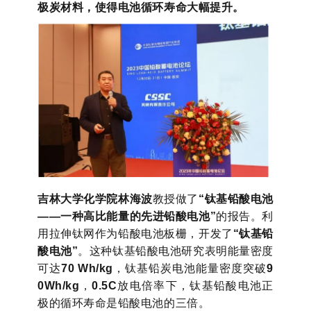
极炭材料，使得电池循环寿命大幅提升。
吉林大学化学院林海波
教授做了
“钛基铅酸电池
——一种高比能量的先进铅酸电池”
的报告。利
用拉伸钛网作为铅酸电池板栅，开发了
“钛基铅
酸电池”
。这种钛基铅酸电池研究表明能量密度
可达
70 Wh/kg
，钛基铅炭电池能量密度突破
9
0Wh/kg
，
0.5C
放电倍率下，钛基铅酸电池正
极的循环寿命是铅酸电池的三倍。