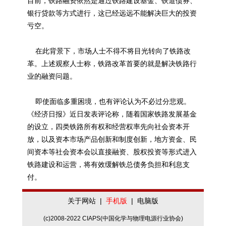
目前，铁路融资依然是通过铁路建设基金、铁道债券、
银行贷款等方式进行，这已经远远不能解决巨大的投资
亏空。
在此背景下，市场人士不得不将目光转向了铁路改
革。上述观察人士称，铁路改革首要的就是解决铁路行
业的融资问题。
即使面临多重困境，也有评论认为不必过分悲观。
《经济日报》近日发表评论称，随着国家铁路发展基金
的设立，四类铁路所有权和经营权率先向社会资本开
放，以及资本市场产品创新和制度创新，地方资金、民
间资本等社会资本会以直接融资、股权投资等形式进入
铁路建设和运营，将有效缓解铁总债务负担和利息支
付。
关于网站
|
手机版
|
电脑版
(c)2008-2022 CIAPS(中国化学与物理电源行业协会)