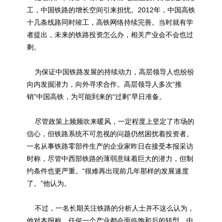
工，中国铁路的增长空间引来担忧。2012年，中国高铁
十几条线路同时竣工，高铁网络持续完善。当时就有学
者提出，未来的铁路投资怎么办，相关产业会不会也过
剩。
为保证中国铁路发展的持续动力，高层领导人也纷纷
向内发掘潜力，向外寻求合作。高层领导人多次“推
销”中国高铁，为可能到来的“过剩”早日准备。
尽管政策上频频吹来暖风，一定程度上坚定了市场的
信心，但铁路系统不可忽视的问题仍然困扰着投资者。
一名从事铁路零部件生产的企业家昨日在接受本报采访
时称，尽管中西部铁路的薄弱意味着巨大的潜力，但制
约条件也更严重。“很难再出现前几年那样的发展速度
了。”他认为。
不过，一名长期关注铁路的分析人士并不这么认为，
他对本报称，任何一个产业都会面临饱和后的转型，中