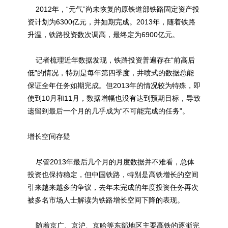
2012年，“元气”尚未恢复的原铁道部铁路固定资产投
资计划为6300亿元，并如期完成。2013年，随着铁路
升温，铁路投资数次调高，最终定为6900亿元。
记者梳理近年数据发现，铁路投资普遍存在“前高后
低”的情况，特别是每年第四季度，井喷式的数据总能
保证全年任务如期完成。但2013年的情况较为特殊，即
使到10月和11月，数据增幅也没有达到预期目标，导致
遗留到最后一个月的几乎成为“不可能完成的任务”。
增长空间存疑
尽管2013年最后几个月的月度数据并不难看，总体
投资也保持稳定，但中国铁路，特别是高铁增长的空间
引来越来越多的争议，去年未完成的年度投资任务再次
被多名市场人士解读为铁路增长空间下降的表现。
随着京广、京沪、京哈等东部地区主要高铁的逐渐完