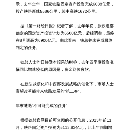
示，去年全年，国家铁路固定资产投资完成6638亿元，
投产铁路新线5586公里，其中高铁1672公里。
据《第一财经日报》记者了解，去年年初，原铁道部
确定的固定资产投资计划为6500亿元，后经调整，最终
在8月调高为6900亿元。由此看来，铁总并未完成最终
制定的任务。
铁总人士昨日接受本报采访时称，去年四季度投资涨
幅同比增速较低的原因是，资金到位疲软。
在新型城镇化和中西部发展战略的催化下，市场人士
寄望改革能带来铁路发展的“第二春”。
年末遭遇“不可能完成的任务”
根据铁总官网目前可查阅的公开信息，2013年前11
月，铁路固定资产投资为5113.83亿元，比上年同期增