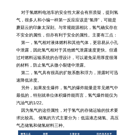
对于氢燃料电池车的安全性大家会有所质疑，提到氢
气，很多人和小编一样第一反应应该是“氢弹”，可能是
蘑菇云的印象太深刻。与常规能源相比，氢气确实存在
不安全的属性，但亦有利于安全的属性。主要有三点：
第一，氢气相对液体燃料和其他气体，更容易从小孔
中泄露，因此氢气相对于其他燃气泄露速度更快。但通
过对燃料运输系统的合理设计，可以避免采用厚度很薄
的材料，防止氢气从微小裂缝中泄露。
第二，氢气具有很高的扩散系数和浮力，泄露时可迅
速降低浓度。
另外，如果发生爆炸，氢气的爆炸能量是常见燃气中
最低的，特别就单位体积爆炸能而言，氢气爆炸能仅为
汽油气的1/22。
因为氢气的这些属性，对于氢气的存储运输的技术要
求比较高。 储氢的方式主要分为：低温液态储氢、高压
气态储氢和储氢材料三种。