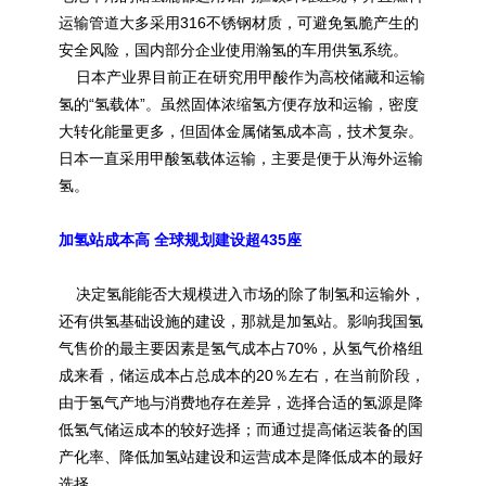
运输管道大多采用316不锈钢材质，可避免氢脆产生的
安全风险，国内部分企业使用瀚氢的车用供氢系统。
日本产业界目前正在研究用甲酸作为高校储藏和运输
氢的“氢载体”。虽然固体浓缩氢方便存放和运输，密度
大转化能量更多，但固体金属储氢成本高，技术复杂。
日本一直采用甲酸氢载体运输，主要是便于从海外运输
氢。
加氢站成本高 全球规划建设超435座
决定氢能能否大规模进入市场的除了制氢和运输外，
还有供氢基础设施的建设，那就是加氢站。影响我国氢
气售价的最主要因素是氢气成本占70%，从氢气价格组
成来看，储运成本占总成本的20％左右，在当前阶段，
由于氢气产地与消费地存在差异，选择合适的氢源是降
低氢气储运成本的较好选择；而通过提高储运装备的国
产化率、降低加氢站建设和运营成本是降低成本的最好
选择。