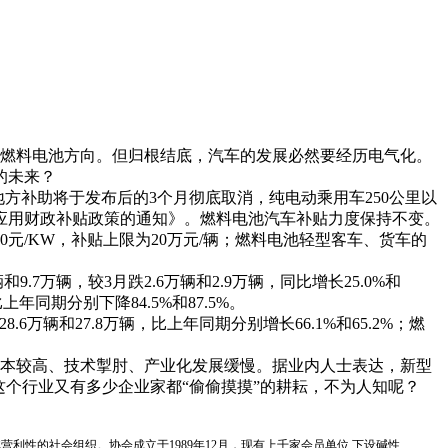
燃料电池方向。但归根结底，汽车的发展必然要经历电气化。
的未来？
方补助将于发布后的3个月彻底取消，纯电动乘用车250公里以
应用财政补贴政策的通知》。
燃料电池汽车补贴力度保持不变。
000元/KW，补贴上限为20万元/辆；燃料电池轻型客车、货车的
万辆，较3月跌2.6万辆和2.9万辆，同比增长25.0%和
年同期分别下降84.5%和87.5%。
6万辆和27.8万辆，比上年同期分别增长66.1%和65.2%；燃
本较高、技术掣肘、产业化发展缓慢。据业内人士表达，新型
个行业又有多少企业家都“偷偷摸摸”的耕耘，不为人知呢？
国性、行业性、非营利性的社会组织。协会成立于1989年12月，现有上千家会员单位,下设碱性