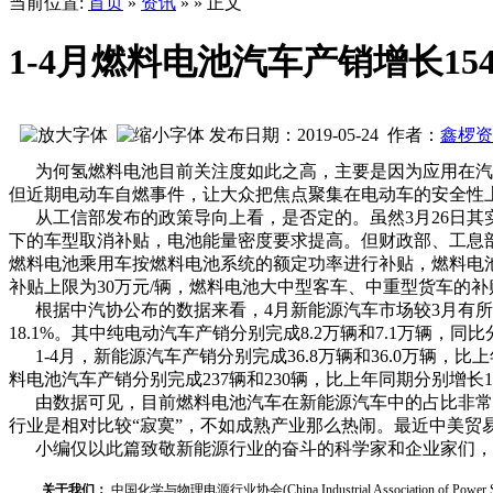
当前位置:
首页
»
资讯
» » 正文
1-4月燃料电池汽车产销增长154.
发布日期：2019-05-24 作者：
鑫椤资
为何氢燃料电池目前关注度如此之高，主要是因为应用在汽车
但近期电动车自燃事件，让大众把焦点聚集在电动车的安全性
从工信部发布的政策导向上看，是否定的。虽然3月26日其实
下的车型取消补贴，电池能量密度要求提高。但财政部、工息
燃料电池乘用车按燃料电池系统的额定功率进行补贴，燃料电
补贴上限为30万元/辆，燃料电池大中型客车、中重型货车的补贴
根据中汽协公布的数据来看，4月新能源汽车市场较3月有所动荡，但
18.1%。其中纯电动汽车产销分别完成8.2万辆和7.1万辆，同比
1-4月，新能源汽车产销分别完成36.8万辆和36.0万辆，比上年
料电池汽车产销分别完成237辆和230辆，比上年同期分别增长154.
由数据可见，目前燃料电池汽车在新能源汽车中的占比非常小
行业是相对比较“寂寞”，不如成熟产业那么热闹。最近中美贸
小编仅以此篇致敬新能源行业的奋斗的科学家和企业家们，
关于我们：
中国化学与物理电源行业协会(China Industrial Associat