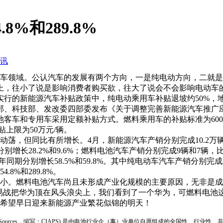
8%和289.8%
讯
领域。公认汽车的发展有两个方向，一是纯电动方向，二就是
上，往小了说是影响消费者购买欲，往大了说会不会影响电动车
行的新能源汽车补贴政策中，纯电动乘用车补贴退坡约50%，地
部、科技部、发改委四部委发布《关于调整完善新能源汽车推广
池客车和专用车采用定额补贴方式。燃料乘用车的补贴标准为
6
上限为50万元/辆。
同比有所增长。4月，新能源汽车产销分别完成10.2万辆和9.7
分别增长28.2%和9.6%；燃料电池汽车产销分别完成9辆和7辆，比上
同期分别增长58.5%和59.8%。其中纯电动车汽车产销分别完成28.
8%和289.8%。
。燃料电池汽车尚且未形成产业化规模的主要原因，无非是成
易战把华为顶在风头浪尖上，我们看到了一个华为，可燃料电池这
希望早日迎来新能源产业繁花似锦的明天！
ion of Power Sources，缩写：CIAPS) 是由电池行业企（事）业单位自愿组成的全