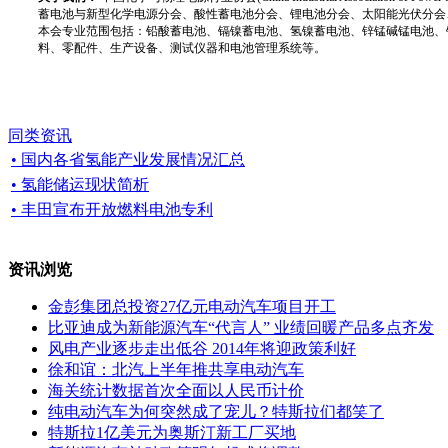
蓄电池与新型化学电源分会、酸性蓄电池分会、锂电池分会、太阳能光伏分会
本会专业范围包括：铅酸蓄电池、镉镍蓄电池、氢镍蓄电池、锌锰碱锰电池、
料、零配件、生产设备、测试仪器和电池管理系统等。
同类资讯
• 国内各省氢能产业发展情况汇总
• 氢能储运现状简析
• 丰田宣布开放燃料电池专利
资讯浏览
金彭集团总投资27亿元电动汽车项目开工
比亚迪成为新能源汽车“代言人” 业绩回暖产品多点齐发
风电产业逐步走出低谷 2014年将迎政策利好
徐和谊：北汽上半年推共享电动汽车
海关统计数据首次全面以人民币计价
纯电动汽车为何突然成了宠儿？特斯拉们都笑了
特斯拉1亿美元为奥斯汀新工厂买地