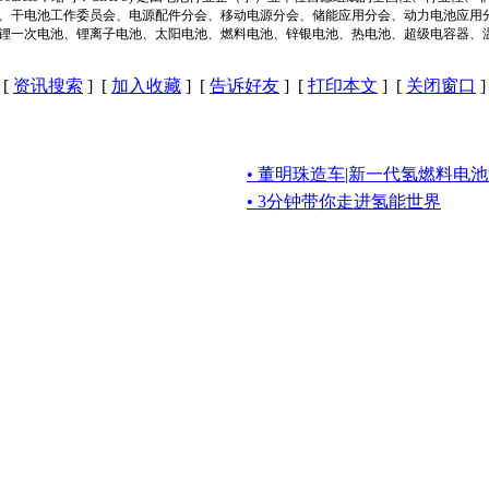
、干电池工作委员会、电源配件分会、移动电源分会、储能应用分会、动力电池应用
锂一次电池、锂离子电池、太阳电池、燃料电池、锌银电池、热电池、超级电容器、
[
资讯搜索
] [
加入收藏
] [
告诉好友
] [
打印本文
] [
关闭窗口
]
• 董明珠造车|新一代氢燃料电
• 3分钟带你走进氢能世界