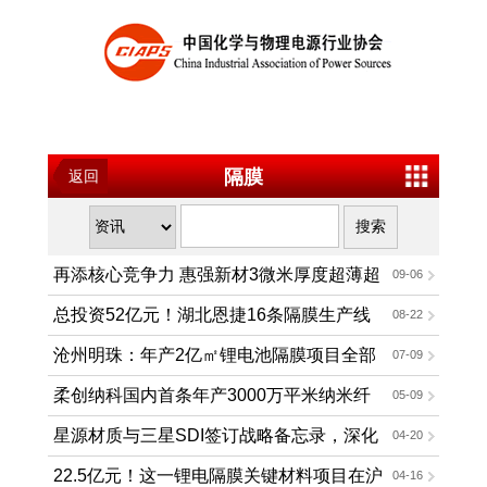
隔膜
返回
再添核心竞争力 惠强新材3微米厚度超薄超
09-06
强隔膜开发成功
总投资52亿元！湖北恩捷16条隔膜生产线
08-22
迎新动态
沧州明珠：年产2亿㎡锂电池隔膜项目全部
07-09
投产
柔创纳科国内首条年产3000万平米纳米纤
05-09
维隔膜产线投产
星源材质与三星SDI签订战略备忘录，深化
04-20
动力锂电池隔膜相关业务合作
22.5亿元！这一锂电隔膜关键材料项目在沪
04-16