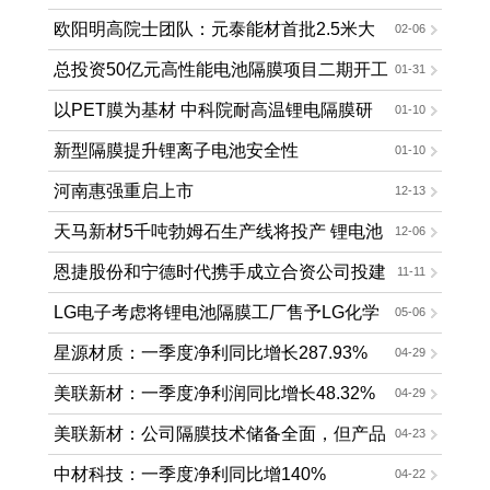
开工
欧阳明高院士团队：元泰能材首批2.5米大
02-06
宽幅复合隔膜产品下线
总投资50亿元高性能电池隔膜项目二期开工
01-31
以PET膜为基材 中科院耐高温锂电隔膜研
01-10
究获进展
新型隔膜提升锂离子电池安全性
01-10
河南惠强重启上市
12-13
天马新材5千吨勃姆石生产线将投产 锂电池
12-06
涂覆产品结构再完善
恩捷股份和宁德时代携手成立合资公司投建
11-11
湿法和干法锂电池隔膜项目
LG电子考虑将锂电池隔膜工厂售予LG化学
05-06
星源材质：一季度净利同比增长287.93%
04-29
持续加码锂电隔膜产能扩张
美联新材：一季度净利润同比增长48.32%
04-29
积极推进锂电池隔膜项目
美联新材：公司隔膜技术储备全面，但产品
04-23
尚未送检
中材科技：一季度净利同比增140%
04-22