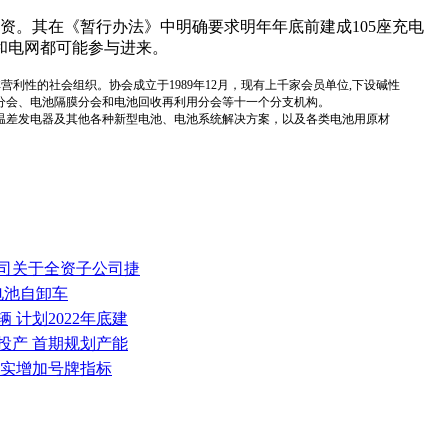
资。其在《暂行办法》中明确要求明年年底前建成105座充电
和电网都可能参与进来。
国性、行业性、非营利性的社会组织。协会成立于1989年12月，现有上千家会员单位,下设碱性
分会、电池隔膜分会和电池回收再利用分会等十一个分支机构。
温差发电器及其他各种新型电池、电池系统解决方案，以及各类电池用原材
公司关于全资子公司捷
电池自卸车
 计划2022年底建
投产 首期规划产能
落实增加号牌指标