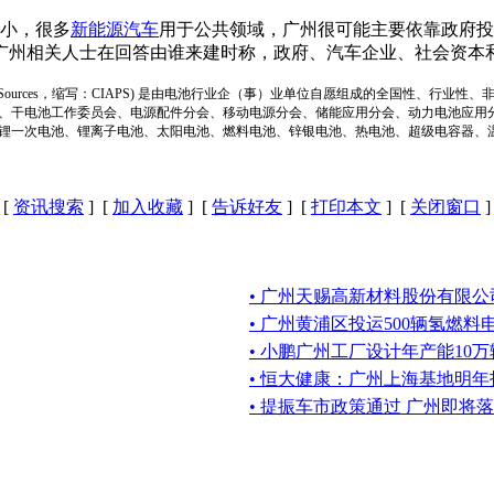
小，很多
新能源汽车
用于公共领域，广州很可能主要依靠政府投
广州相关人士在回答由谁来建时称，政府、汽车企业、社会资本
ion of Power Sources，缩写：CIAPS) 是由电池行业企（事）业单位自愿组成的全
、干电池工作委员会、电源配件分会、移动电源分会、储能应用分会、动力电池应用
锂一次电池、锂离子电池、太阳电池、燃料电池、锌银电池、热电池、超级电容器、
[
资讯搜索
] [
加入收藏
] [
告诉好友
] [
打印本文
] [
关闭窗口
]
• 广州天赐高新材料股份有限
• 广州黄浦区投运500辆氢燃料
• 小鹏广州工厂设计年产能10万辆
• 恒大健康：广州上海基地明年
• 提振车市政策通过 广州即将