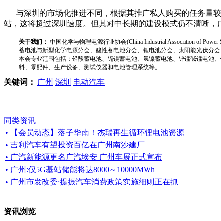
与深圳的市场化推进不同，根据其推广私人购买的任务量较
站，这将超过深圳速度。但其对中长期的建设模式仍不清晰，
关于我们：
中国化学与物理电源行业协会(China Industrial Associat
蓄电池与新型化学电源分会、酸性蓄电池分会、锂电池分会、太阳能光伏分会
本会专业范围包括：铅酸蓄电池、镉镍蓄电池、氢镍蓄电池、锌锰碱锰电池、
料、零配件、生产设备、测试仪器和电池管理系统等。
关键词：
广州
深圳
电动汽车
同类资讯
• 【会员动态】落子华南！杰瑞再生循环锂电池资源
• 吉利汽车有望投资百亿在广州南沙建厂
• 广汽新能源更名广汽埃安 广州车展正式宣布
• 广州:仅5G基站储能将达8000～10000MWh
• 广州市发改委:提振汽车消费政策实施细则正在抓
资讯浏览