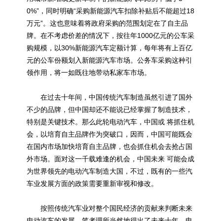
0%”，同时明确“采购
新能源
汽车扣除补贴后不能超过18
万元”。这也意味着将政府采购的范围划定在了自主品
牌。在不考虑价差的情况下，按往年1000亿元的公车采
购规模，以30%
新能源
汽车定额计算，每年将有上百亿
元的公车份额划入
新能源
汽车市场。公务车采购这种引
领作用，将一如既往地带动私家车市场。
在过去十年间，中国传统汽车制造虽然引进了国外
不少的品牌，但中国却还不能说已经掌握了制造技术，
特别是关键技术。那么此轮电动汽车，中国或 将抓住机
会，以培育自主品牌作为突破口，因而，中国可能既会
在国内市场加快培育自主品牌，也会抓住机会去抢占国
外市场。面对这一千载难逢的机会，中国未来 可能会成
为世界领先的电动汽车制造大国，不过，既有的一些汽
车业发展方面的政策需要重新审视和修改。
按照传统汽车业对整个国民经济的贡献来判断未来
电动汽车的发展，笔者理所当然地得出了未来十年，电