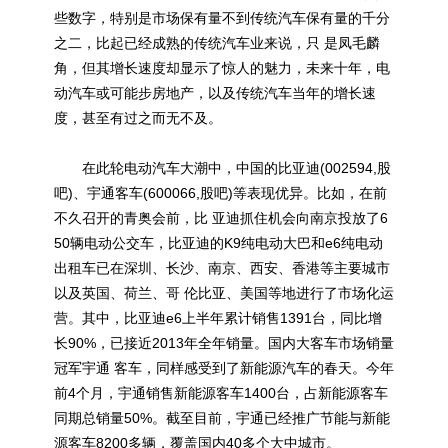
些数字，特别是市场保有量不到传统汽车保有量的千分
之二，比起已经成熟的传统汽车业来说，只 是凤毛麟
角，但其增长速度却显示了惊人的魅力，未来十年，电
动汽车或可能步房地产，以及传统汽车当年的增长速
度，甚至有过之而无不及。
在此轮电动汽车大潮中，中国的比亚迪(002594,股
吧)、宇通客车(600066,股吧)等表现优异。比如，在前
不久召开的青奥会前，比 亚迪抓住机会向南京投放了6
50辆电动公交车，比亚迪的K9纯电动大巴和e6纯电动
出租车已在深圳、长沙、南京、西安、香港等主要城市
以及英国、荷兰、哥 伦比亚、美国等地进行了市场化运
营。其中，比亚迪e6上半年累计销售1391台，同比增
长90%，已接近2013年全年销量。国内大客车市场销量
冠军宇通 客车，同样感受到了
新能源
汽车的春天。今年
前4个月，宇通销售
新能源
客车1400台，占
新能源
客车
同期总销量50%。截至目前，宇通已经推广节能与
新能
源
客车8200多辆，覆盖国内40多个大中城市。