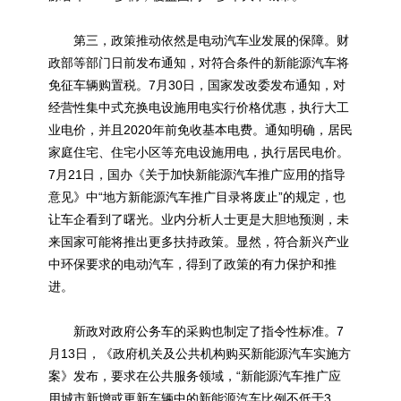
第三，政策推动依然是电动汽车业发展的保障。财
政部等部门日前发布通知，对符合条件的
新能源
汽车将
免征车辆购置税。7月30日，国家发改委发布通知，对
经营性集中式充换电设施用电实行价格优惠，执行大工
业电价，并且2020年前免收基本电费。通知明确，居民
家庭住宅、住宅小区等充电设施用电，执行居民电价。
7月21日，国办《关于加快
新能源
汽车推广应用的指导
意见》中“地方
新能源
汽车推广目录将废止”的规定，也
让车企看到了曙光。业内分析人士更是大胆地预测，未
来国家可能将推出更多扶持政策。显然，符合新兴产业
中环保要求的电动汽车，得到了政策的有力保护和推
进。
新政对政府公务车的采购也制定了指令性标准。7
月13日，《政府机关及公共机构购买
新能源
汽车实施方
案》发布，要求在公共服务领域，“
新能源
汽车推广应
用城市新增或更新车辆中的
新能源
汽车比例不低于3