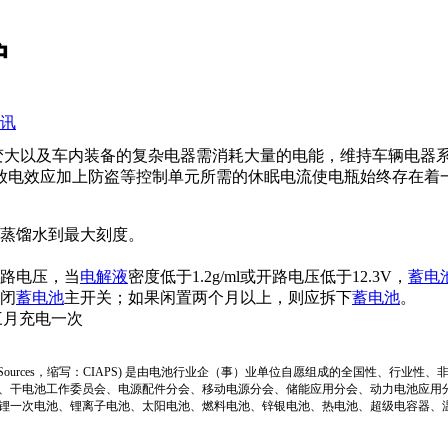
护
讯
以及车内装备的复杂电器需消耗大量的电能，维持车辆电器系
放电效应加上防盗等控制单元所需的休眠电流使电瓶始终存在着一
蒸馏水到最大刻度。
路电压，当
电解液
密度低于1.2g/ml或开路电压低于12.3V，
蓄电
闭
蓄电池
主开关；如果闲置两个月以上，则应拆下
蓄电池
。
三月充电一次
ion of Power Sources，缩写：CIAPS) 是由电池行业企（事）业单位自愿组成的全
、干电池工作委员会、电源配件分会、移动电源分会、储能应用分会、动力电池应用
锂一次电池、锂离子电池、太阳电池、燃料电池、锌银电池、热电池、超级电容器、