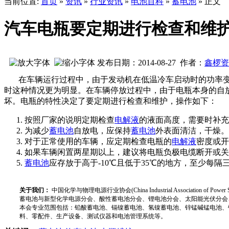
当前位置:
首页
»
资讯
»
行业资讯
»
电池百科
»
蓄电池
» 正文
汽车电瓶要定期进行检查和维
发布日期：2014-08-27 作者：
鑫椤资
在车辆运行过程中，由于发动机在低温冷车启动时的功率变大
时这种情况更为明显。在车辆停放过程中，由于电瓶本身的自
坏。电瓶的特性决定了要定期进行检查和维护，操作如下：
按照厂家的说明定期检查
电解液
的液面高度，需要时补充
为减少
蓄电池
自放电，应保持
蓄电池
外表面清洁，干燥。
对于正常使用的车辆，应定期检查电瓶的
电解液
密度或开
如果车辆闲置两星期以上，建议将电瓶负极电缆断开或关
蓄电池
应存放于高于-10℃且低于35℃的地方，至少每隔
关于我们：
中国化学与物理电源行业协会(China Industrial Associat
蓄电池与新型化学电源分会、酸性蓄电池分会、锂电池分会、太阳能光伏分会
本会专业范围包括：铅酸蓄电池、镉镍蓄电池、氢镍蓄电池、锌锰碱锰电池、
料、零配件、生产设备、测试仪器和电池管理系统等。