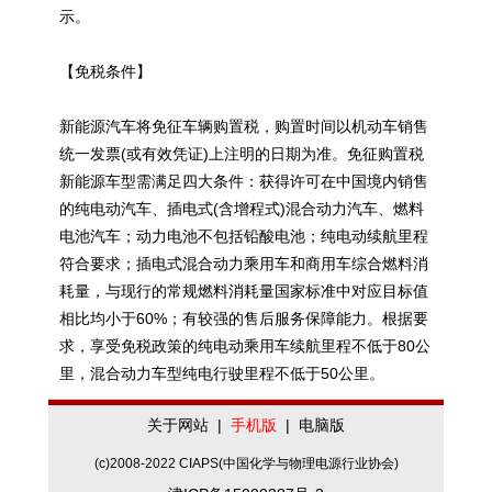
示。
【免税条件】
新能源
汽车将免征车辆购置税，购置时间以机动车销售
统一发票(或有效凭证)上注明的日期为准。免征购置税
新能源
车型需满足四大条件：获得许可在中国境内销售
的纯电动汽车、插电式(含增程式)混合动力汽车、
燃料
电池
汽车；动力电池不包括
铅酸电池
；纯电动续航里程
符合要求；插电式混合动力乘用车和商用车综合燃料消
耗量，与现行的常规燃料消耗量国家标准中对应目标值
相比均小于60%；有较强的售后服务保障能力。根据要
求，享受免税政策的纯电动乘用车续航里程不低于80公
里，混合动力车型纯电行驶里程不低于50公里。
关于网站
|
手机版
|
电脑版
(c)2008-2022 CIAPS(中国化学与物理电源行业协会)