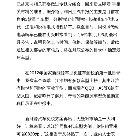
已赴京向相关部委做过专题介绍会，回来后立即着 手相
关材料的准备。据介绍，昨日江汽申报的主要是目前在
售的3款量产车型，分别为江淮同悦纯电动轿车4代和5
代，江淮和悦插电式增程轿车。截至目前，同悦 4代纯
电动轿车已能在街头时常看到，而5代本月江汽将会出
具公告，说明具体上市时间、价格、保修等细节。后续
通过相关部委的审核后，将在月底公布的目录中 确定最
后车型。
在2012年国家
新能源
车型免征车船税的第一批目录
中，我省车企奇瑞、江淮均有多款车型上榜，其中江淮
有悦悦和同悦的两款车型，而奇瑞有QQ3、A3等6款车
型入围。记者昨日了解到，奇瑞的
新能源
车型免征购置
税目录正在申报中。
新能源汽车免税方案再出，无疑对市场是一大利
好，计算来看，以江淮同悦4代车型为例，免征购置税
可省6820元，“这相当于又补贴了一次”，业内人士表