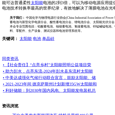
能可达普通柔性
太阳能
电池的2到3倍，可以为移动电源应用提供
电池技术转换率最高的世界纪录，有效地解决了薄膜电池在光
关于我们：
中国化学与物理电源行业协会(China Industrial Associat
蓄电池与新型化学电源分会、酸性蓄电池分会、锂电池分会、太阳能光伏分会
本会专业范围包括：铅酸蓄电池、镉镍蓄电池、氢镍蓄电池、锌锰碱锰电池、
料、零配件、生产设备、测试仪器和电池管理系统等。
关键词：
太阳能
电池
单晶硅
同类资讯
• 【社会责任】“点亮乡村”太阳能照明公益项目荣
• 助力彭水，点亮东流-2024年彭水县东流村太阳能
• 中美达成强化气候行动联合宣言，鼓励太阳能、储
• 2021-2023年间 德克萨斯州计划新增35GW太阳能和
• 利好储能：到2030年国内风电、太阳能发电装机总
资讯浏览