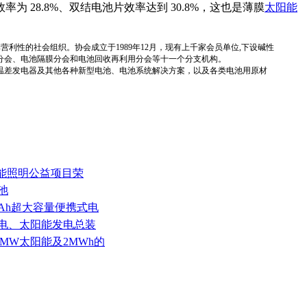
28.8%、双结电池片效率达到 30.8%，这也是薄膜
太阳能
国性、行业性、非营利性的社会组织。协会成立于1989年12月，现有上千家会员单位,下设碱性
分会、电池隔膜分会和电池回收再利用分会等十一个分支机构。
温差发电器及其他各种新型电池、电池系统解决方案，以及各类电池用原材
阳能照明公益项目荣
池
0mAh超大容量便携式电
年风电、太阳能发电总装
发2MW太阳能及2MWh的