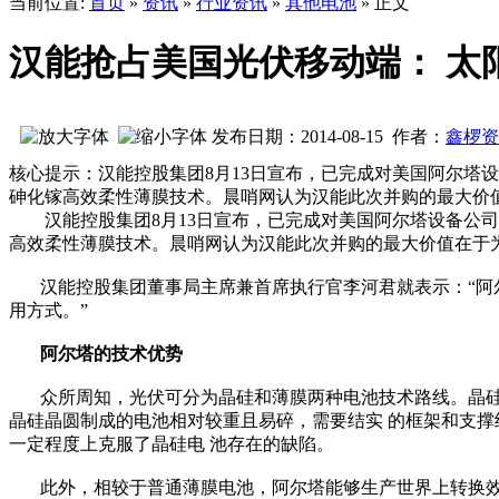
当前位置:
首页
»
资讯
»
行业资讯
»
其他电池
» 正文
汉能抢占美国光伏移动端： 太
发布日期：2014-08-15 作者：
鑫椤资
核心提示：汉能控股集团8月13日宣布，已完成对美国阿尔塔设备
砷化镓高效柔性薄膜技术。晨哨网认为汉能此次并购的最大价
汉能控股集团8月13日宣布，已完成对美国阿尔塔设备公司(Al
高效柔性薄膜技术。晨哨网认为汉能此次并购的最大价值在于
汉能控股集团董事局主席兼首席执行官李河君就表示：“阿
用方式。”
阿尔塔的技术优势
众所周知，光伏可分为晶硅和薄膜两种电池技术路线。晶
晶硅晶圆制成的电池相对较重且易碎，需要结实 的框架和支
一定程度上克服了晶硅电 池存在的缺陷。
此外，相较于普通薄膜电池，阿尔塔能够生产世界上转换效率