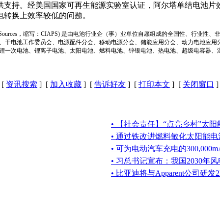
支持。经美国国家可再生能源实验室认证，阿尔塔单结电池片效率为 
电转换上效率较低的问题。
ion of Power Sources，缩写：CIAPS) 是由电池行业企（事）业单位自愿组成的全
、干电池工作委员会、电源配件分会、移动电源分会、储能应用分会、动力电池应用
锂一次电池、锂离子电池、太阳电池、燃料电池、锌银电池、热电池、超级电容器、
[
资讯搜索
] [
加入收藏
] [
告诉好友
] [
打印本文
] [
关闭窗口
]
• 【社会责任】“点亮乡村”太
• 通过铁改进燃料敏化太阳能电
• 可为电动汽车充电的300,00
• 习总书记宣布：我国2030
• 比亚迪将与Apparent公司研