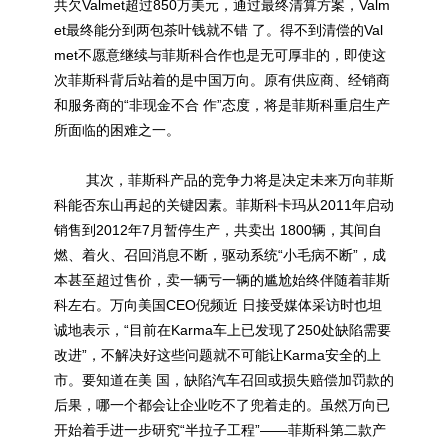
共欠Valmet超过850万美元，通过最终清算方案，Valm
et最终能分到两包茶叶钱就不错 了。得不到清偿的Val
met不愿意继续与菲斯科合作也是无可厚非的，即使这
次菲斯科背后站着的是中国万向。原有供应商、经销商
和服务商的“非现金不合 作”态度，将是菲斯科重启生产
所面临的困难之一。
其次，菲斯科产品的竞争力将是决定未来万向菲斯
科能否东山再起的关键因素。菲斯科卡玛从2011年启动
销售到2012年7月暂停生产，共卖出 1800辆，其间自
燃、着火、召回消息不断，驱动系统“小毛病不断”，成
本甚至超过售价，卖一辆亏一辆的尴尬始终伴随着菲斯
科左右。万向美国CEO倪频近 日接受媒体采访时也坦
诚地表示，“目前在Karma车上已发现了250处缺陷需要
改进”，不解决好这些问题就不可能让Karma安全的上
市。要知道在美 国，缺陷汽车召回或损失赔偿加罚款的
后果，哪一个都会让企业吃不了兜着走的。虽然万向已
开始着手进一步研究“半拉子工程”——菲斯科第二款产