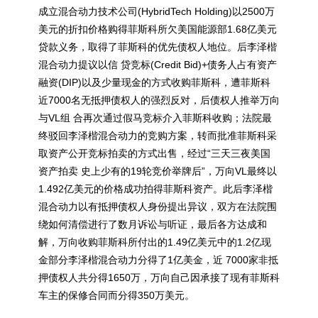
成立混合动力技术公司(HybridTech Holding)以2500万
美元的折扣价格购得菲斯科所欠美国能源部1.68亿美元
贷款义务，取得了菲斯科的优先债权人地位。后李泽楷
混合动力提议以信 贷竞标(Credit Bid)+债务人占有资产
融资(DIP)以及少量现金的方式收购菲斯科，遭菲斯科
近7000名无抵押债权人的强烈反对，后债权人推举万向
与VL组 合再次通过假马竞标介入菲斯科收购；法院最
终驳回李泽楷混合动力的竞购方案，转而批准菲斯科采
取资产公开竞标拍卖的方式出售，经过“三天三夜美国
资产拍卖 史上少有的19轮竞价举牌后”，万向VL最终以
1.492亿美元的价格成功拍得菲斯科资产。此后李泽楷
混合动力以有抵押债权人身份提出异议，双方在法院围
绕如何清偿进行了数月诉讼与听证，最后各方达成和
解，万向收购菲斯科所付出的1.49亿美元中的1.2亿现
金部分李泽楷混合动力分得了1亿美金，近 7000家非抵
押债权人共分得1650万，万向自己因承接了现有菲斯科
车主的保修合同而分得350万美元。