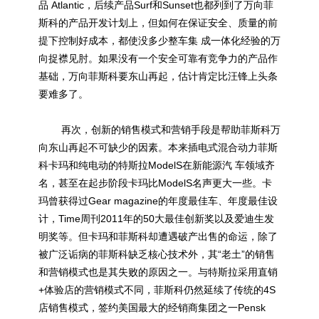
品 Atlantic，后续产品Surf和Sunset也都列到了万向菲
斯科的产品开发计划上，但如何在保证安全、质量的前
提下控制好成本，都使没多少整车集 成一体化经验的万
向捉襟见肘。如果没有一个安全可靠有竞争力的产品作
基础，万向菲斯科要东山再起，估计肯定比汪锋上头条
要难多了。
再次，创新的销售模式和营销手段是帮助菲斯科万
向东山再起不可缺少的因素。本来插电式混合动力菲斯
科卡玛和纯电动的
特斯拉
ModelS在
新能源
汽 车领域齐
名，甚至在起步阶段卡玛比ModelS名声更大一些。卡
玛曾获得过Gear magazine的年度最佳车、年度最佳设
计，Time周刊2011年的50大最佳创新奖以及爱迪生发
明奖等。但卡玛和菲斯科却遭遇破产出售的命运，除了
被广泛诟病的菲斯科缺乏核心技术外，其“老土”的销售
和营销模式也是其失败的原因之一。与
特斯拉
采用直销
+体验店的营销模式不同，菲斯科仍然延续了传统的4S
店销售模式，签约美国最大的经销商集团之一Pensk