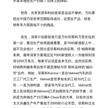
开展本地化生产扫除了法律上的障碍。
然而，光有资质和利好政策是远远不够的。万向要
想在中国乃至世界范围取得成功，还需在产品、研发、
销售等方面面临不小的挑战。
首先，清算计划获批准只是万向菲斯科万里长征的
第一步，重启生产依然困难重重。原7000家债权人中，
据不完全统计，大部分是菲斯科的供应商、经 销商和服
务商。最终清算方案规定近7000家债权人一共能得到清
偿1650万美元，每家可以说是血本无归。这些供应商、
经销商和服务商自然不愿意继续与菲 斯科这样的“杨白
劳”合作。例如，菲斯科Karma一直在Valmet汽车的芬
兰工厂代工生产。Valmet是世界知名的工程与代工公
司，一直为保时捷、 雷诺等汽车企业代工。Valmet负
责人告诉我目前Valment已开始两班生产的快节奏，目
的是为奔驰生产10万辆A-Class车的大单。目前并没有
太大兴趣生产年产量低于2000的小众车型。菲斯科过去