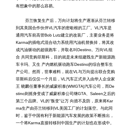
有想象中的那么容易。
芬兰恢复生产后，万向计划将生产逐渐从芬兰转移
到其美国合作伙伴VL汽车的密歇根的工厂。VL汽车是
通用汽车前高管Bob Lutz建立的改装厂，主要业务是将
Karma的插电式混合动力系统用汽油机替换掉，将其改
成汽油驱动的超级跑车，并取名叫Destino。万向VL组
合 共同竞购菲斯科，目的就是未来组建既生产
新能源
跑
车卡玛、又生 产内燃机驱动跑车Destino的综合整车生
产公司。然而，世事难料，就在VL与万向提出联合竞购
菲斯科后仅仅一个月后，VL汽车正式并入由华人企业家
王 晓麟任董事长的威蒙积泰(WMGTA)汽车公司，而De
stino则摇身变成了威蒙积泰公司继GTA、Saleen之后的
第三个品牌。VL的“叛变”让万 向措不及防，原来将Kar
ma生产由芬兰转移到VL美国工厂的计划落空。与此同
时，鉴于中国有利于
新能源
汽车发展的政策不断推出，
一个将Karma直接转移到中国生产的计划也在形成中。