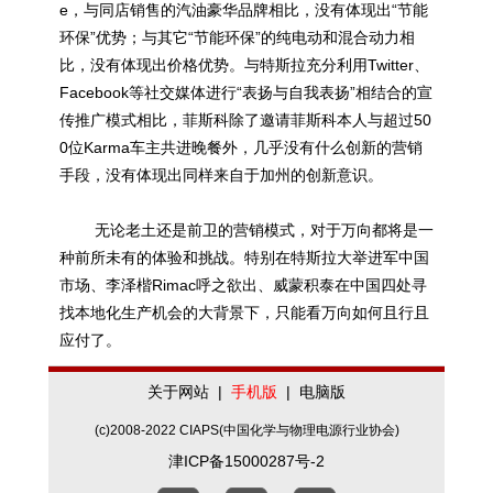
e，与同店销售的汽油豪华品牌相比，没有体现出“节能
环保”优势；与其它“节能环保”的纯电动和混合动力相
比，没有体现出价格优势。与
特斯拉
充分利用Twitter、
Facebook等社交媒体进行“表扬与自我表扬”相结合的宣
传推广模式相比，菲斯科除了邀请菲斯科本人与超过50
0位Karma车主共进晚餐外，几乎没有什么创新的营销
手段，没有体现出同样来自于加州的创新意识。
无论老土还是前卫的营销模式，对于万向都将是一
种前所未有的体验和挑战。特别在
特斯拉
大举进军中国
市场、李泽楷Rimac呼之欲出、威蒙积泰在中国四处寻
找本地化生产机会的大背景下，只能看万向如何且行且
应付了。
关于网站
|
手机版
|
电脑版
(c)2008-2022 CIAPS(中国化学与物理电源行业协会)
津ICP备15000287号-2