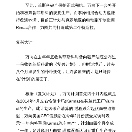
至此，菲斯科破产保护正式完结。万向下一步将开
始积极筹备菲斯科的恢复生产。而李泽楷混合动力也赚
得盆满钵满，目前正计划与克罗地亚的电动跑车制造商
Rimac合作，力图共同打造成第二个
特斯拉
。
复兴大计
万向在去年年底收购菲斯科时曾向破产法院公布过
一份收购菲斯科后的《复兴计划》，但时过境迁，过去
八个月里发生的种种变化，让许多原来的计划只能停
在“计划”的层面了。
根据《复兴计划》，万向计划首先四个月内也就是
在2014年4月左右恢复卡玛(Karma)在芬兰代工厂Valm
et的生产。此计划因破产清算的 过程跌宕起伏而被迫推
迟，万向美国CEO倪频后在今年2月份接受采访时表
示“一年内将重启Karma汽车生产”，计划由四个月变成
了一年，足以说明万向管 理成逐渐认识到重启生产并没