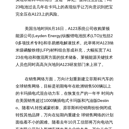
23电池过去几年在卡玛上的表现似乎让万向意识到把宝
完全压在A123上的风险。
美国当地时间6月16日，A123系统公司收购莱顿
能源公司(Leyden Energy)钛酸
锂电池
技术(LTO)(包括2
0多项技术专利)和非易燃
电解液
技术。此举将对A123纳
米级磷酸铁锂(LFP)材料组合形成补充，大幅拓宽了A1
23在电动和微混两方面的技术储备。莱顿能源关键技术
人员也同时高高兴兴地到A123研发部门来上班了。
在销售网络方面，万向计划重新建立菲斯科汽车的
全球销售网络，目标是初期每年在欧洲销售500辆以上
的卡玛插电式混合动力车，在恢复生产的一年半 时间内
在美国销售超过1000辆插电式卡玛版和汽油版Destin
o。随着VL转投威蒙积泰、原菲斯科经销商纷纷倒闭或
转投其他品牌，万向在短期内重建全 球销售网络的计划
面临着不小的困难。随着去年10月工信部将万向电动汽