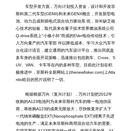
车型开发方面，万向计划投入资金，设计和开发菲
斯科第二代车型(GENII)和未来GENX概念，开发新型电
池、动力总成和插电式混合动力驱动系 统，弥补缺乏核
心技术的短板，取代原来在量子技术世界燃油系统公司
Q-drive系统上“小修小补”而成的EVer电动传动技术；引
入万向量产的汽车零部 件以降低成本。学习大众汽车平
台化设计语言，建立通用的汽车设计平台，推出同底盘
多车身的全面开花策略，迅速推出包括跑车、Cross、S
UV、VAN、 卡车等在内的多种车型。目前此计划在积
极推进中，菲斯科全新网站上(thenewfisker.com)上Atla
ntic眩目的照片说明了一切。
根据根据万向《复兴计划》，万向计划把2012年
收购的A123电池列为未来菲斯科汽车的唯一电池供应
商，将收购A123的成果无限放大，尽快恢复并扩大下
一代纳米磷酸盐EXT(Nanophosphate EXT)锂离子先进
电池的生产，满足未来菲斯科商用混合动力车的需要。
实现菲斯科-A123的产业链一体化。值得注意的是，A1