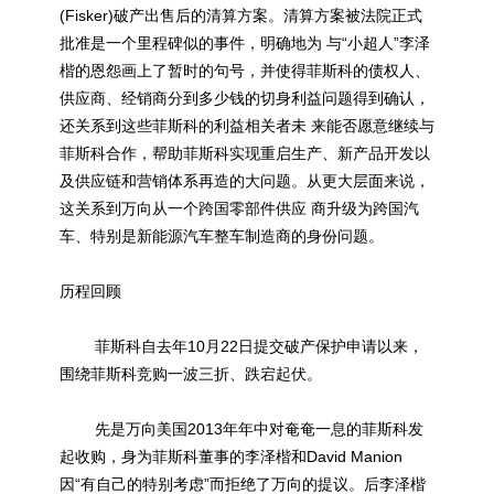
(Fisker)破产出售后的清算方案。清算方案被法院正式
批准是一个里程碑似的事件，明确地为 与“小超人”李泽
楷的恩怨画上了暂时的句号，并使得菲斯科的债权人、
供应商、经销商分到多少钱的切身利益问题得到确认，
还关系到这些菲斯科的利益相关者未 来能否愿意继续与
菲斯科合作，帮助菲斯科实现重启生产、新产品开发以
及供应链和营销体系再造的大问题。从更大层面来说，
这关系到万向从一个跨国零部件供应 商升级为跨国汽
车、特别是
新能源
汽车整车制造商的身份问题。
历程回顾
菲斯科自去年10月22日提交破产保护申请以来，
围绕菲斯科竞购一波三折、跌宕起伏。
先是万向美国2013年年中对奄奄一息的菲斯科发
起收购，身为菲斯科董事的李泽楷和David Manion
因“有自己的特别考虑”而拒绝了万向的提议。后李泽楷