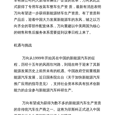
车有限公司列入新增车辆生产企业的名单，万向从此正
式获得了专用车改装车整车生产资 质，最新有消息表明
万向有望进一步获得
新能源
轿车生产资质。有了资质和
产品后，迎着中国大力发展
新能源
车的东风，辅之以万
向齐全的零部件配套体系，万向重建以中美两国为核心
的销售和售后服务体系需要提到议事日程上来了。
机遇与挑战
万向从1999年开始其在中国的
新能源
汽车的征
程，历经十五年的风雨坎坷路，到现在终于迎来了其
新
能源
发展历史上前所未有的机遇。中国政府空前重视
新
能源
汽车发展，近日国务院出台《关于加快
新能源
汽车
推广应用的指导意见》，支持社会资本和具有技术创新
能力的企业参与
新能源
汽车科研生产。
万向有望成为获得为数不多的
新能源
汽车生产资质
的非传统汽车生产商之一。这将为菲斯科正式进入中国