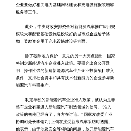
企业要做好相关电力基础网络建设和充电设施报装增容
服务等工作。
此外，中央财政安排资金对
新能源
汽车推广应用规
模较大和配套基础设施建设较好的城市或企业给予奖
励，奖励资金用于充电设施建设等方面。
除了破除地方保护，意见的另一大亮点指出，国家
将制定
新能源
汽车企业准入政策。要研究出台公开透
明、操作性强的新建
新能源
汽车生产企业投资项目准入
条件，支持社会资本和具有技术创新能力的企业参与
新
能源
汽车科研生产。
制定单独的
新能源
汽车企业准入政策，被认为是非
整车企业有望进入
新能源
汽车制造领域的信号。“准入
政策的初稿已经有了，各方在讨论。” 国家发改委产业
协调司处长李钢7月上旬在接受新浪汽车采访时透露。
他表示，由于涉及安全等领域的问题，放开
新能源
汽车