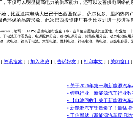
厂，不仅可以明显提高电力的供应能力，还可以改善供电网络的
月开始，比亚迪纯电动大巴已于巴西圣保罗、萨尔瓦多、里约热内
绿色环保的品牌形象。此次巴西投资建厂将为比亚迪进一步进
ion of Power Sources，缩写：CIAPS) 是由电池行业企（事）业单位自愿组成的全
、干电池工作委员会、电源配件分会、移动电源分会、储能应用分会、动力电池应用
锂一次电池、锂离子电池、太阳电池、燃料电池、锌银电池、热电池、超级电容器、
[
资讯搜索
] [
加入收藏
] [
告诉好友
] [
打印本文
] [
关闭窗口
]
• 关于2026年第一期新能源汽
• 锂电行业、新能源汽车行业
• 【电池回收】关于新能源汽
• 新能源汽车销量爆了！最猛增长
• 工信部就《新能源汽车废旧