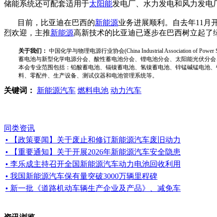
储能系统还可配套适用于
太阳能
发电厂、水力发电和风力发电
目前，比亚迪在巴西的
新能源
业务进展顺利。自去年11
烈欢迎，主推
新能源
高新技术的比亚迪已逐步在巴西树立起了
关于我们：
中国化学与物理电源行业协会(China Industrial Associat
蓄电池与新型化学电源分会、酸性蓄电池分会、锂电池分会、太阳能光伏分会
本会专业范围包括：铅酸蓄电池、镉镍蓄电池、氢镍蓄电池、锌锰碱锰电池、
料、零配件、生产设备、测试仪器和电池管理系统等。
关键词：
新能源汽车
燃料电池
动力汽车
同类资讯
• 【政策要闻】关于废止和修订新能源汽车废旧动力
• 【重要通知】关于开展2026年新能源汽车安全隐患
• 李乐成主持召开全国新能源汽车动力电池回收利用
• 我国新能源汽车保有量突破3000万辆里程碑
• 新一批《道路机动车辆生产企业及产品》、减免车