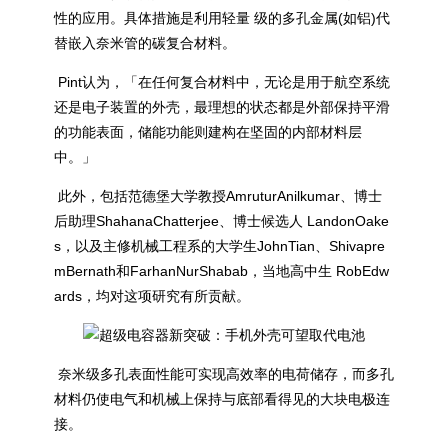
性的应用。具体措施是利用轻量 级的多孔金属(如铝)代
替嵌入奈米管的
碳复合材料
。
Pint认为，「在任何复合材料中，无论是用于航空系统
还是电子装置的外壳，最理想的状态都是外部保持平滑
的功能表面，储能功能则建构在坚固的内部材料层
中。」
此外，包括范德堡大学教授AmruturAnilkumar、博士
后助理ShahanaChatterjee、博士候选人 LandonOake
s，以及主修机械工程系的大学生JohnTian、Shivapre
mBernath和FarhanNurShabab，当地高中生 RobEdw
ards，均对这项研究有所贡献。
奈米级多孔表面性能可实现高效率的电荷储存，而多孔
材料仍使电气和机械上保持与底部看得见的大块电极连
接。