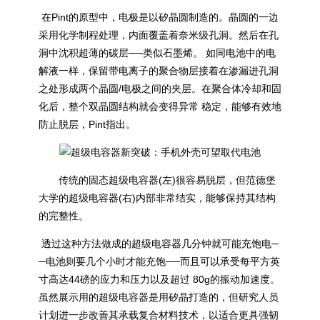
在Pint的原型中，电极是以矽晶圆制造的。晶圆的一边
采用化学制程处理，内面覆盖着奈米级孔洞。然后在孔
洞中沈积超薄的碳层──类似石墨烯。 如同电池中的电
解液一样，保留带电离子的聚合物层接着在渗漏进孔洞
之处形成两个晶圆/电极之间的夹层。在聚合体冷却和固
化后，整个双晶圆结构就会变得异常 稳定，能够有效地
防止脱层，Pint指出。
传统的固态超级电容器(左)很容易脱层，但范德堡
大学的超级电容器(右)内部非常结实，能够保持其结构
的完整性。
透过这种方法做成的超级电容器几分钟就可能充饱电─
─电池则要几个小时才能充饱──而且可以承受每平方英
寸高达44磅的应力和压力以及超过 80g的振动加速度。
虽然展示用的超级电容器是用矽晶打造的，但研究人员
计划进一步改善其承载复合材料技术，以适合更具强韧