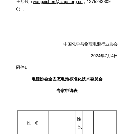
王熙晨（
wangxichen@ciaps.org.cn
，1375243809
0）。
中国化学与物理电源行业协会
2024年7月4日
附件1：
电源协会
全固态电池标准化技术
委
员
会
专家
申请表
性
姓 名
别