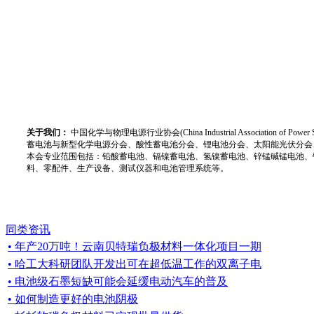
关于我们：
中国化学与物理电源行业协会(China Industrial Associat
蓄电池与新型化学电源分会、酸性蓄电池分会、锂电池分会、太阳能光伏分会
本会专业范围包括：铅酸蓄电池、镉镍蓄电池、氢镍蓄电池、锌锰碱锰电池、
料、零配件、生产设备、测试仪器和电池管理系统等。
同类资讯
• 年产20万吨！云南贝特瑞负极材料一体化项目一期
• 哈工大科研团队开发出可在超低温工作的双离子电
• 电池级石墨短缺可能会延缓电动汽车的普及
• 如何制造更好的电池阴极