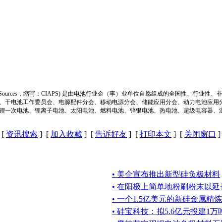
ion of Power Sources，缩写：CIAPS) 是由电池行业企（事）业单位自愿组成的全
、干电池工作委员会、电源配件分会、移动电源分会、储能应用分会、动力电池应用
锂一次电池、锂离子电池、太阳电池、燃料电池、锌银电池、热电池、超级电容器、
[
资讯搜索
] [
加入收藏
] [
告诉好友
] [
打印本文
] [
关闭窗口
]
• 美企宣布推出新型硅负极材料
• 在阳极上简单地粉刷粉末以
• 一个1.5亿美元的新硅金属
• 硅宝科技：拟5.6亿元投建1