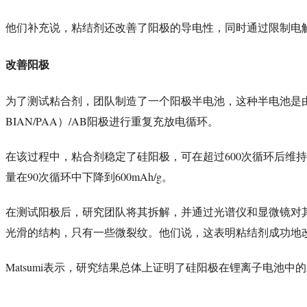
他们补充说，粘结剂还改善了阳极的导电性，同时通过限制电
改善阳极
为了测试粘合剂，团队制造了一个阳极半电池，这种半电池是
BIAN/PAA
/AB
）
阳极进行重复充放电循环。
600
在该过程中，粘合剂稳定了硅阳极，可在超过
次循环后维持
90
600
mAh
/g
量在
次循环中下降到
。
在测试阳极后
，研究团队将其拆解，并通过光谱仪和显微镜对
光滑的结构，只有一些微裂纹。他们说，这表明粘结剂成功地
Matsumi
表示，研究结果总体上证明了硅阳极在锂离子电池中的