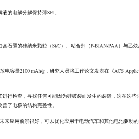
SEI
解液的电解分解保持薄
。
Si/C
P-BIAN/PAA
由含石墨的硅纳米颗粒（
）、粘合剂（
）与乙炔
2100 mAh
/g
ACS
Applie
放电容量
，研究人员将工作论文发表在《
其进行检查，寻找任何可能因为硅破裂而发生的裂缝，这在这些
改善了电极的结构完整性。
未来应用前景很好，可以优化应用于电动汽车和其他电池驱动的