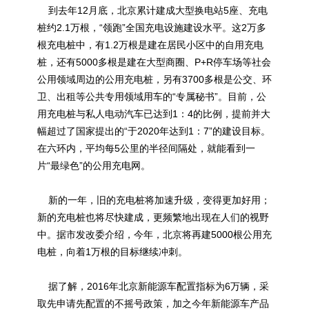
到去年12月底，北京累计建成大型换电站5座、充电
桩约2.1万根，“领跑”全国充电设施建设水平。这2万多
根充电桩中，有1.2万根是建在居民小区中的自用充电
桩，还有5000多根是建在大型商圈、P+R停车场等社会
公用领域周边的公用充电桩，另有3700多根是公交、环
卫、出租等公共专用领域用车的“专属秘书”。目前，公
用充电桩与私人电动汽车已达到1：4的比例，提前并大
幅超过了国家提出的“于2020年达到1：7”的建设目标。
在六环内，平均每5公里的半径间隔处，就能看到一
片“最绿色”的公用充电网。
新的一年，旧的充电桩将加速升级，变得更加好用；
新的
充电桩
也将尽快建成，更频繁地出现在人们的视野
中。据市发改委介绍，今年，北京将再建5000根公用充
电桩，向着1万根的目标继续冲刺。
据了解，2016年北京新能源车配置指标为6万辆，采
取先申请先配置的不摇号政策，加之今年新能源车产品