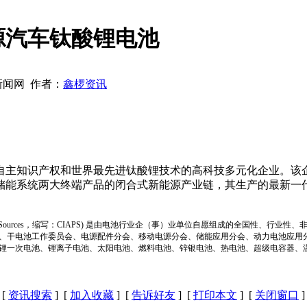
源汽车钛酸锂电池
北新闻网 作者：
鑫椤资讯
。
自主知识产权和世界最先进钛酸锂技术的高科技多元化企业。该
储能系统两大终端产品的闭合式新能源产业链，其生产的最新一
ion of Power Sources，缩写：CIAPS) 是由电池行业企（事）业单位自愿组成的全
、干电池工作委员会、电源配件分会、移动电源分会、储能应用分会、动力电池应用
锂一次电池、锂离子电池、太阳电池、燃料电池、锌银电池、热电池、超级电容器、
[
资讯搜索
] [
加入收藏
] [
告诉好友
] [
打印本文
] [
关闭窗口
]