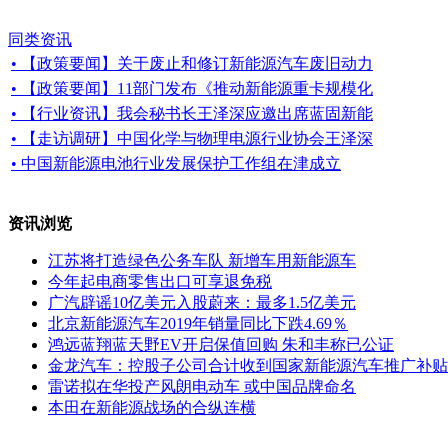
同类资讯
• 【政策要闻】关于废止和修订新能源汽车废旧动力
• 【政策要闻】11部门发布《推动新能源重卡规模化
• 【行业资讯】我会秘书长王泽深应邀出席蓝固新能
• 【走访调研】中国化学与物理电源行业协会王泽深
• 中国新能源电池行业发展保护工作组在津成立
资讯浏览
江苏将打造绿色公务车队 新增车用新能源车
今年起电商零售出口可享退免税
广汽辟谣10亿美元入股蔚来：最多1.5亿美元
北京新能源汽车2019年销量同比下跌4.69％
鸿远蓝翔蓝天野EV开启保值回购 朱和丰称已公证
金龙汽车：控股子公司合计收到国家新能源汽车推广补贴款
雷诺拟在华投产风朗电动车 或中国品牌命名
本田在新能源战场的合纵连横