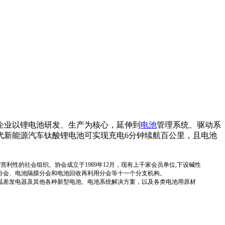
企业以锂电池研发、生产为核心，延伸到
电池
管理系统、驱动系
代新能源汽车钛酸锂电池可实现充电6分钟续航百公里，且电池
国性、行业性、非营利性的社会组织。协会成立于1989年12月，现有上千家会员单位,下设碱性
分会、电池隔膜分会和电池回收再利用分会等十一个分支机构。
温差发电器及其他各种新型电池、电池系统解决方案，以及各类电池用原材