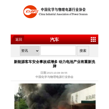
汽车
返回
新能源客车安全事故或增多 动力电池产业将重新洗
牌
日期:
2015-10-08 08:55
中国化学与物理电源行业协会