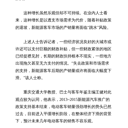
这种增长虽然乐观但却不可持续。在业内人士看
来，这种增长是以透支市场需求为代价，随着补贴政策
新能源
的退坡，
客车市场的产销量将面临“跳水”风险。
上述人士告诉记者，一些经济状况良好的大城市或
许还可以支付巨额的财政补贴，但一些财政紧张的地区
已经捉襟见肘，长期的财政扶持根本不现实，一些地方
出现拖欠甚至无力支付的情况。“失去政策和市场需求
新能源
的支持，
客车后期的产销量或许将面临大幅度下
滑。”该人士称。
重庆交通大学教授、巴士与客车年鉴主编王健对此
新能源
观点较为认同，他表示，2013~2015
汽车推广的
政策支持基本结束，电动客车销量强劲增长的势头已然
过去，目前进入平缓增长阶段，在整体经济下滑的背景
下，预计未来几年电动客车的销售不容乐观。