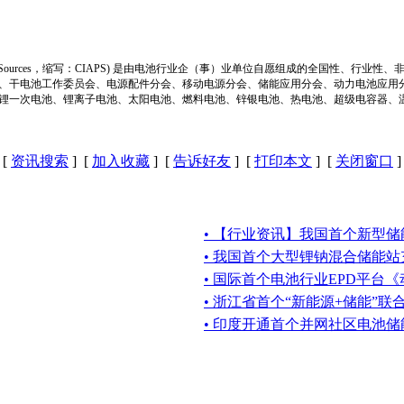
ion of Power Sources，缩写：CIAPS) 是由电池行业企（事）业单位自愿组成的全
、干电池工作委员会、电源配件分会、移动电源分会、储能应用分会、动力电池应用
锂一次电池、锂离子电池、太阳电池、燃料电池、锌银电池、热电池、超级电容器、
[
资讯搜索
] [
加入收藏
] [
告诉好友
] [
打印本文
] [
关闭窗口
]
• 【行业资讯】我国首个新型
• 我国首个大型锂钠混合储能站
• 国际首个电池行业EPD平台
• 浙江省首个“新能源+储能”
• 印度开通首个并网社区电池储