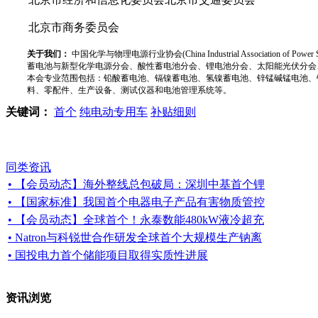
北京市商务委员会
关于我们：
中国化学与物理电源行业协会(China Industrial Associat
蓄电池与新型化学电源分会、酸性蓄电池分会、锂电池分会、太阳能光伏分会
本会专业范围包括：铅酸蓄电池、镉镍蓄电池、氢镍蓄电池、锌锰碱锰电池、
料、零配件、生产设备、测试仪器和电池管理系统等。
关键词：
首个
纯电动专用车
补贴细则
同类资讯
• 【会员动态】海外整线总包破局：深圳中基首个锂
• 【国家标准】我国首个电器电子产品有害物质管控
• 【会员动态】全球首个！永泰数能480kW液冷超充
• Natron与科锐世合作研发全球首个大规模生产钠离
• 国投电力首个储能项目取得实质性进展
资讯浏览