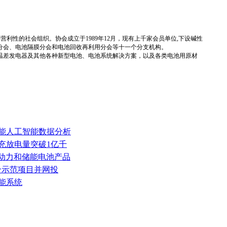
国性、行业性、非营利性的社会组织。协会成立于1989年12月，现有上千家会员单位,下设碱性
分会、电池隔膜分会和电池回收再利用分会等十一个分支机构。
温差发电器及其他各种新型电池、电池系统解决方案，以及各类电池用原材
储能人工智能数据分析
充放电量突破1亿千
《动力和储能电池产品
联合示范项目并网投
能系统