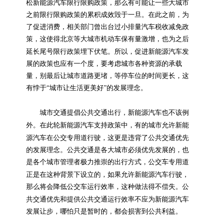
新能源
松
汽车限行限购政策，那么有可能让一些大城市
之前限行限购政策的累积成效毁于一旦。在此之前，为
了促进消费，相关部门曾出台过小排量汽车税收减免政
策，这使得北京等大城市机动车保有量激增，也为之后
新能源
延长尾号限行政策埋下伏笔。所以，促进
汽车发
展的政策也应有一个度，要考虑城市各种资源的承载
量，别最后让城市道路更堵，等停车位的时间更长，这
有悖于“城市让生活更美好”的发展理念。
新能源
城市交通提倡公共交通出行，
汽车也不该例
新能源
新能
外。在此轮
汽车支持政策中，有的城市允许
源
汽车在公交专用道行驶，这更是违背了公共交通优先
的发展理念。公共交通是各大城市必须优先发展的，也
是各个城市管理者极力推崇的出行方式，公交车专用道
新能源
正是在这种背景下设立的，如果允许
汽车行驶，
那么将会降低公交车运行效率，这种做法得不偿失。公
新能源
共交通优先和提供公共交通运行效率不应为
汽车
发展让步，哪怕只是暂时的，都会损害到公共利益。