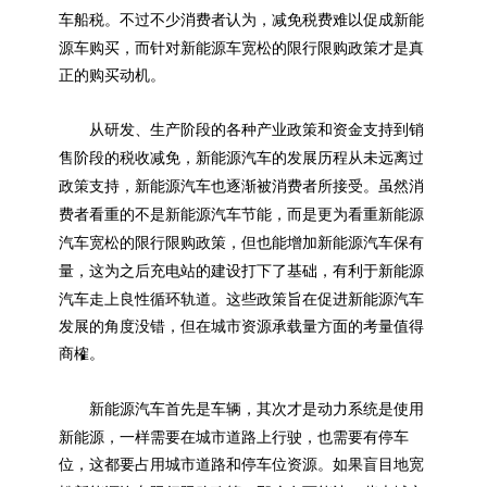
新能
车船税。不过不少消费者认为，减免税费难以促成
源
新能源
车购买，而针对
车宽松的限行限购政策才是真
正的购买动机。
从研发、生产阶段的各种产业政策和资金支持到销
新能源
售阶段的税收减免，
汽车的发展历程从未远离过
新能源
政策支持，
汽车也逐渐被消费者所接受。虽然消
新能源
新能源
费者看重的不是
汽车节能，而是更为看重
新能源
汽车宽松的限行限购政策，但也能增加
汽车保有
新能源
量，这为之后充电站的建设打下了基础，有利于
新能源
汽车走上良性循环轨道。这些政策旨在促进
汽车
发展的角度没错，但在城市资源承载量方面的考量值得
商榷。
新能源
汽车首先是车辆，其次才是动力系统是使用
新能源
，一样需要在城市道路上行驶，也需要有停车
位，这都要占用城市道路和停车位资源。如果盲目地宽