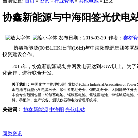
当前位置:
首页
»
资讯
»
行业资讯
»
其他电池
» 正文
协鑫新能源与中海阳签光伏电
发布日期：2015-03-20 作者：
鑫椤资
协鑫新能源(00451.HK)日前(16日)与中海阳能源集
投资建设合作。
2015年，协鑫新能源规划并网发电要达到2GW以上。为
化合作，进行联合开发。
关于我们：
中国化学与物理电源行业协会(China Industrial Associat
蓄电池与新型化学电源分会、酸性蓄电池分会、锂电池分会、太阳能光伏分会
本会专业范围包括：铅酸蓄电池、镉镍蓄电池、氢镍蓄电池、锌锰碱锰电池、
料、零配件、生产设备、测试仪器和电池管理系统等。
关键词：
协鑫新能源
中海阳
光伏电站
同类资讯