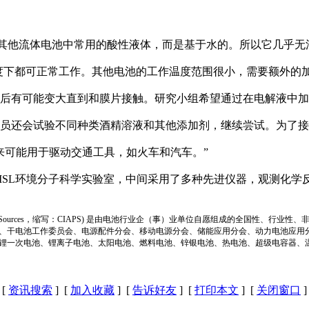
其他流体电池中常用的酸性液体，而是基于水的。所以它几乎无
2度下都可正常工作。其他电池的工作温度范围很小，需要额外的
后有可能变大直到和膜片接触。研究小组希望通过在电解液中加
还会试验不同种类酒精溶液和其他添加剂，继续尝试。为了接下
可能用于驱动交通工具，如火车和汽车。”
MSL环境分子科学实验室，中间采用了多种先进仪器，观测化学
ion of Power Sources，缩写：CIAPS) 是由电池行业企（事）业单位自愿组成的全
、干电池工作委员会、电源配件分会、移动电源分会、储能应用分会、动力电池应用
锂一次电池、锂离子电池、太阳电池、燃料电池、锌银电池、热电池、超级电容器、
[
资讯搜索
] [
加入收藏
] [
告诉好友
] [
打印本文
] [
关闭窗口
]