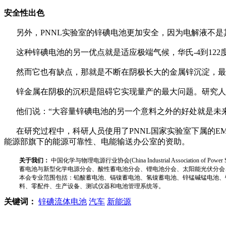
安全性出色
另外，PNNL实验室的锌碘电池更加安全，因为电解液不是
这种锌碘电池的另一优点就是适应极端气候，华氏-4到12
然而它也有缺点，那就是不断在阴极长大的金属锌沉淀，最
锌金属在阴极的沉积是阻碍它实现量产的最大问题。研究人员
他们说：“大容量锌碘电池的另一个意料之外的好处就是未来
在研究过程中，科研人员使用了PNNL国家实验室下属的E
能源部旗下的能源可靠性、电能输送办公室的资助。
关于我们：
中国化学与物理电源行业协会(China Industrial Associat
蓄电池与新型化学电源分会、酸性蓄电池分会、锂电池分会、太阳能光伏分会
本会专业范围包括：铅酸蓄电池、镉镍蓄电池、氢镍蓄电池、锌锰碱锰电池、
料、零配件、生产设备、测试仪器和电池管理系统等。
关键词：
锌碘流体电池
汽车
新能源