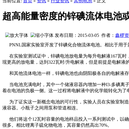
当前位置:
首页
»
资讯
»
行业资讯
»
其他电池
» 正文
超高能量密度的锌碘流体电池
发布日期：2015-03-05 作者：
鑫椤资
PNNL国家实验室开发了锌碘化合物流体电池。相比于用于
在实验室测试证中，锌碘电池放电量为每升电解液167瓦时，
现更高的放电量，达到322瓦时/升电解液，但是前提是电解液的溶质量
和其他流体电池一样，锌碘电池也由阴阳极各自的电解液存储容
当电池充满电时，其中一个储液容器内增加一种I3-多碘离
着在电池的负极一侧。这一过程将电解液中的化学能转化为了
为了证实这一新概念电池的可行性，实验人员在实验室制造了
液容器。小瓶子之间用泵和管道相连。
他们将这个12瓦时容量的电池样品投入一系列测试中，以确
很多。相比锂离子硫化物电池，其容量仍然高出70%。