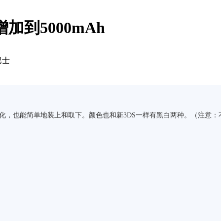
加到5000mAh
巴士
体化，也能简单地装上和取下。颜色也和新3DS一样有黑白两种。（注意：不支