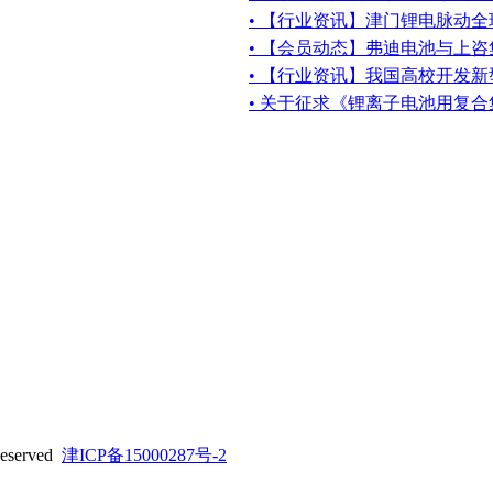
• 【行业资讯】津门锂电脉动
• 【会员动态】弗迪电池与上
• 【行业资讯】我国高校开发
• 关于征求《锂离子电池用复
served
津ICP备15000287号-2