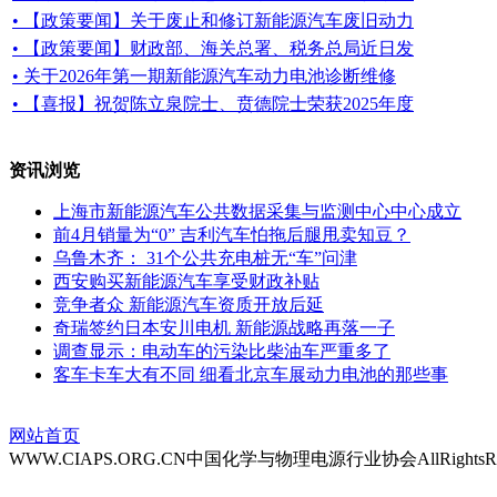
• 【政策要闻】关于废止和修订新能源汽车废旧动力
• 【政策要闻】财政部、海关总署、税务总局近日发
• 关于2026年第一期新能源汽车动力电池诊断维修
• 【喜报】祝贺陈立泉院士、贲德院士荣获2025年度
资讯浏览
上海市新能源汽车公共数据采集与监测中心中心成立
前4月销量为“0” 吉利汽车怕拖后腿甩卖知豆？
乌鲁木齐： 31个公共充电桩无“车”问津
西安购买新能源汽车享受财政补贴
竞争者众 新能源汽车资质开放后延
奇瑞签约日本安川电机 新能源战略再落一子
调查显示：电动车的污染比柴油车严重多了
客车卡车大有不同 细看北京车展动力电池的那些事
网站首页
WWW.CIAPS.ORG.CN中国化学与物理电源行业协会AllRightsRe