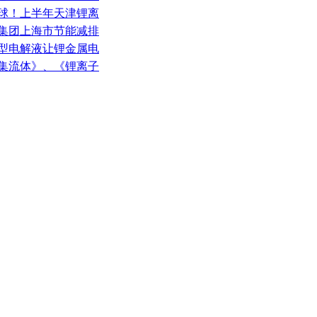
全球！上半年天津锂离
咨集团上海市节能减排
新型电解液让锂金属电
合集流体》、《锂离子