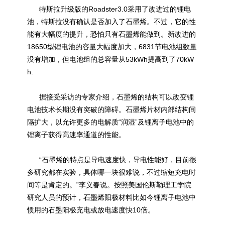
特斯拉升级版的Roadster3.0采用了改进过的锂电
池，特斯拉没有确认是否加入了石墨烯。不过，它的性
能有大幅度的提升，恐怕只有石墨烯能做到。新改进的
18650型锂电池的容量大幅度加大，6831节电池组数量
没有增加，但电池组的总容量从53kWh提高到了70kW
h.
据接受采访的专家介绍，石墨烯的结构可以改变锂
电池技术长期没有突破的障碍。
石墨烯
片材内部结构间
隔扩大，以允许更多的电解质“润湿”及锂离子电池中的
锂离子获得高速率通道的性能。
“石墨烯的特点是导电速度快，导电性能好，目前很
多研究都在实验，具体哪一块很难说，不过缩短充电时
间等是肯定的。”李义春说。按照美国伦斯勒理工学院
研究人员的预计，石墨烯阳极材料比如今锂离子电池中
惯用的石墨阳极充电或放电速度快10倍。