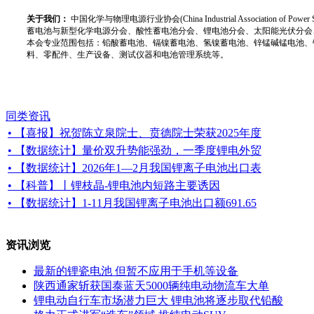
关于我们：
中国化学与物理电源行业协会(China Industrial Associat
蓄电池与新型化学电源分会、酸性蓄电池分会、锂电池分会、太阳能光伏分会
本会专业范围包括：铅酸蓄电池、镉镍蓄电池、氢镍蓄电池、锌锰碱锰电池、
料、零配件、生产设备、测试仪器和电池管理系统等。
同类资讯
• 【喜报】祝贺陈立泉院士、贲德院士荣获2025年度
• 【数据统计】量价双升势能强劲，一季度锂电外贸
• 【数据统计】2026年1—2月我国锂离子电池出口表
• 【科普】丨锂枝晶-锂电池内短路主要诱因
• 【数据统计】1-11月我国锂离子电池出口额691.65
资讯浏览
最新的锂瓷电池 但暂不应用于手机等设备
陕西通家斩获国泰蓝天5000辆纯电动物流车大单
锂电动自行车市场潜力巨大 锂电池将逐步取代铅酸