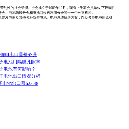
国性、行业性、非营利性的社会组织。协会成立于1989年12月，现有上千家会员单位,下设碱性
分会、电池隔膜分会和电池回收再利用分会等十一个分支机构。
温差发电器及其他各种新型电池、电池系统解决方案，以及各类电池用原材
我国锂电出口量价齐升
离子电池用隔膜孔隙率
离子电池有何影响？
锂离子电池出口情况分析
电池出口额623.48