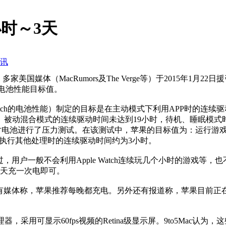
5小时～3天
讯
家美国媒体（MacRumors及The Verge等）于2015年1月
定的电池性能目标值。
 Watch的电池性能）制定的目标是在主动模式下利用APP时的连续
、被动混合模式的连续驱动时间未达到19小时，待机、睡眠模式
P，对电池进行了压力测试。在该测试中，苹果的目标值为：运行游戏等
不执行其他处理时的连续驱动时间约为3小时。
，用户一般不会利用Apple Watch连续玩几个小时的游戏等，也不
一天充一次电即可。
但有媒体称，苹果推荐每晚都充电。另外还有报道称，苹果目前正在改良
S1”处理器，采用可显示60fps视频的Retina级显示屏。9to5Mac