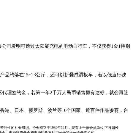
奈公司发明可透过太阳能充电的电动自行车，不仅获得1金1特别
品约落在15~23公斤，还可以折叠成滑板车，若以低速行驶
区代理签约金，若第一年2千万人民币销售额有达标，就会再签
港、日本、俄罗斯、波兰等10个国家、近百件作品参赛，台
国性、行业性、非营利性的社会组织。协会成立于1989年12月，现有上千家会员单位,下设碱性
分会、电池隔膜分会和电池回收再利用分会等十一个分支机构。