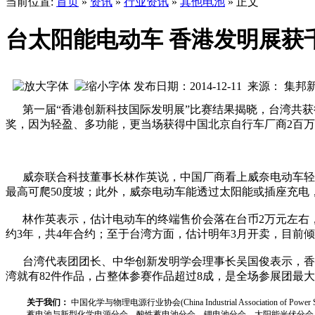
当前位置:
首页
»
资讯
»
行业资讯
»
其他电池
» 正文
台太阳能电动车 香港发明展获
发布日期：2014-12-11 来源： 集
第一届“香港创新科技国际发明展”比赛结果揭晓，台湾共获得
奖，因为轻盈、多功能，更当场获得中国北京自行车厂商2百万
威奈联合科技董事长林作英说，中国厂商看上威奈电动车轻盈、
最高可爬50度坡；此外，威奈电动车能透过太阳能或插座充电
林作英表示，估计电动车的终端售价会落在台币2万元左右，
约3年，共4年合约；至于台湾方面，估计明年3月开卖，目前
台湾代表团团长、中华创新发明学会理事长吴国俊表示，香港
湾就有82件作品，占整体参赛作品超过8成，是全场参展团最
关于我们：
中国化学与物理电源行业协会(China Industrial Associat
蓄电池与新型化学电源分会、酸性蓄电池分会、锂电池分会、太阳能光伏分会