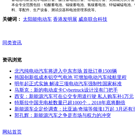
本会专业范围包括：铅酸蓄电池、镉镍蓄电池、氢镍蓄电池、锌锰碱锰电池、
料、零配件、生产设备、测试仪器和电池管理系统等。
关键词：
太阳能电动车
香港发明展
威奈联合科技
同类资讯
资讯浏览
北汽纯电动汽车将进入中东市场 首批订单1500辆
韩国创新低成本铝空气电池 可增加电动汽车续航里程
明年起正式实施 解读三项电动汽车强制性国家标准
马斯克：新的电动皮卡Cybertruck设计没有门把手
西安：新能源汽车可在公交专用道行驶 私人购车补1万元
特斯拉中国充电桩数量已超1000个，2018年底将翻倍
新能源车企定价调查：比亚迪/奇瑞等领涨1万起 3月还有
郭孔辉：新能源汽车之争是市场与权力的冲突
网站首页