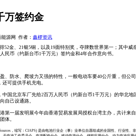
千万签约金
邦新能源网 作者：
鑫椤资讯
52金、21银5铜，以及19面特别奖，夺牌数世界第一；其中威
人民币（约新台币1千万元）签约金和4年合作意向书。
防水、爬坡力又强的特性，一般电动车要40公斤重，但公司产
，还可提供手机充电。
中国北京车厂先给2百万人民币（约新台币1千万元）的华北地
倾向自己设通路。
第一届发明展今年由香港贸易发展局授权台湾主办，共计来自香
大团体。
ion of Power Sources，缩写：CIAPS) 是由电池行业企（事）业单位自愿组成的全
、干电池工作委员会、电源配件分会、移动电源分会、储能应用分会、动力电池应用