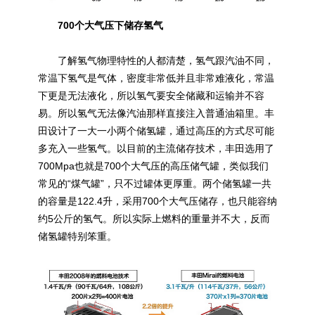
700个大气压下储存氢气
了解氢气物理特性的人都清楚，氢气跟汽油不同，
常温下氢气是气体，密度非常低并且非常难液化，常温
下更是无法液化，所以氢气要安全储藏和运输并不容
易。所以氢气无法像汽油那样直接注入普通油箱里。丰
田设计了一大一小两个储氢罐，通过高压的方式尽可能
多充入一些氢气。以目前的主流储存技术，丰田选用了
700Mpa也就是700个大气压的高压储气罐，类似我们
常见的“煤气罐”，只不过罐体更厚重。两个储氢罐一共
的容量是122.4升，采用700个大气压储存，也只能容纳
约5公斤的氢气。所以实际上燃料的重量并不大，反而
储氢罐特别笨重。