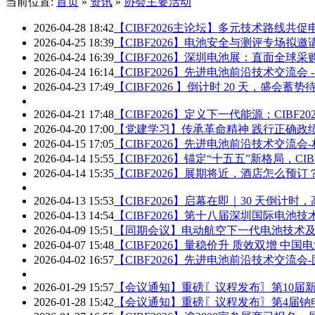
当前位置:
首页
»
资讯
»
协会主要活动
2026-04-28 18:42
【CIBF2026主论坛】多元技术路线共
2026-04-25 18:39
【CIBF2026】电池安全与测评专场拟邀
2026-04-24 16:39
【CIBF2026】深圳电池展：直面全球
2026-04-24 16:14
【CIBF2026】先进电池前沿技术交流
2026-04-23 17:49
【CIBF2026 】倒计时 20 天，盛会
2026-04-21 17:48
【CIBF2026】定义下一代能源：CIBF
2026-04-20 17:00
【党建学习】传承革命精神 践行正确政
2026-04-15 17:05
【CIBF2026】先进电池前沿技术交流
2026-04-14 15:55
【CIBF2026】锚定“十五五”新格局，C
2026-04-14 15:35
【CIBF2026】展期将近，酒店怎么预
2026-04-13 15:53
【CIBF2026】启幕在即｜30 天倒计
2026-04-13 14:54
【CIBF2026】第十八届深圳国际电池技
2026-04-09 15:51
【同期会议】电动航空下一代电池技术及先
2026-04-07 15:48
【CIBF2026】量稳价升 质效双增 中
2026-04-02 16:57
【CIBF2026】先进电池前沿技术交流
2026-01-29 15:57
【会议通知】重磅〖议程发布〗第10届
2026-01-28 15:42
【会议通知】重磅〖议程发布〗第4届钠