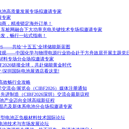
促电池高质量发展专场拟邀请专家
请专家
采购商，精准锁定海外订单！
会 - 车桩网融合下大功率充电关键技术专场拟邀请专家
蓄势待发，畅行一站式指南！
2026——共绘‘十五五’全球储能新蓝图
绩观——中国化学与物理电源行业协会赴于方舟故居开展主题党
会-材料专场分会场拟邀请专家
IBF2026链接全球，共赴储能黄金时代
订？|深圳国际电池展酒店看这里!
时，高效畅行全攻略
术交流会/展览会（CIBF2026）媒体注册通知
进制造（CIBF2026深圳）交流会最新议程
国电池产业迈向全球高端新征程
会-固态及新体系电池分会场拟邀请专家
新型电池正负极材料技术国际论坛
电池技术与市场发展论坛