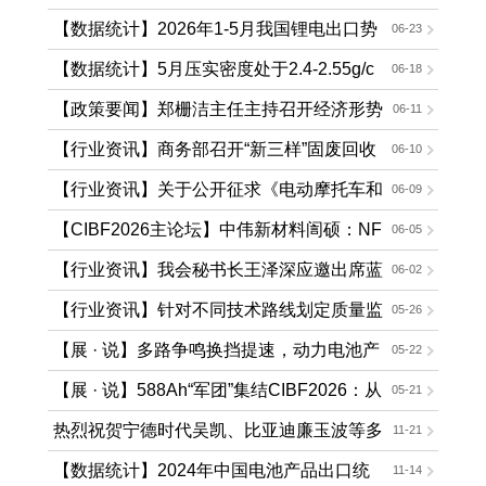
商斩获2025年度国家科学技术奖
【数据统计】2026年1-5月我国锂电出口势
06-23
头依旧向好
【数据统计】5月压实密度处于2.4-2.55g/c
06-18
m³的磷酸铁锂正极材料行业成本指数
【政策要闻】郑栅洁主任主持召开经济形势
06-11
专家座谈会 围绕当前经济形势和做好下一步经济
【行业资讯】商务部召开“新三样”固废回收
06-10
工作听取意见建议
利用工作座谈会
【行业资讯】关于公开征求《电动摩托车和
06-09
电动轻便摩托车用锂离子电池安全要求》等4项
【CIBF2026主论坛】中伟新材料訚硕：NF
06-05
强制性国家标准（报批稿）的公示
PP生态发展路径
【行业资讯】我会秘书长王泽深应邀出席蓝
06-02
固新能源五周年庆典暨万吨级固态电解质量产仪
【行业资讯】针对不同技术路线划定质量监
05-26
式并致辞
督“硬杠杠”——让新型储能电站“建得好、用得稳”
【展 · 说】多路争鸣换挡提速，动力电池产
05-22
业迈入技术与场景双驱动新周期
【展 · 说】588Ah“军团”集结CIBF2026：从
05-21
一场电池展看储能产业的结构性变革
热烈祝贺宁德时代吴凯、比亚迪廉玉波等多
11-21
位电池与新能源领域专家当选2025年中国工程院
【数据统计】2024年中国电池产品出口统
11-14