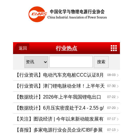
行业热点
返回
【行业资讯】电动汽车充电桩CCC认证8月
08-03
1日起强制实施
【行业资讯】津门锂电脉动全球！上半年天
07-30
津锂离子电池出口值同比大增156.2%
【数据统计】2026年上半年我国锂电出口
07-22
形势分析
【数据统计】6月压实密度处于2.4 - 2.55 g/
07-20
cm³的磷酸铁锂正极材料行业成本指数
【关注】图说经济 | 今年以来新动能发展有
07-17
哪些亮点？
【喜报】多家电源行业会员企业/CIBF参展
07-13